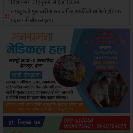
विज्ञानसँग जोड्नुपर्छ :सीईओ जि.एम
लमजुङको फुलबारीमा ७५ वर्षीया सार्कीको धारिलो हतियार
प्रहार गरी बीभत्स हत्या