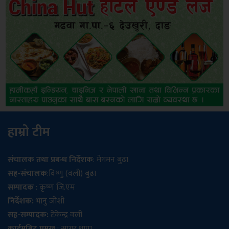
हाम्रो टीम
संचालक तथा प्रबन्ध निर्देशक
: मेगमन बुढा
सह-संचालक
:विष्णु (वली) बुढा
सम्पादक
: कृष्ण जि.एम
निर्देशक:
भानु जोशी
सह-सम्पादक:
टेकेन्द्र वली
क्राईमबिट प्रमुख
: सागर थापा