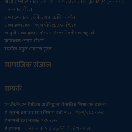
वरिष्ठ सम्बाददाताहरु
: शिवराज पन्थी, खडग ओली, तुलबहादुर कुँवर मगर,
जयप्रकाश पौडेल
सम्बाददाताहरु
: टोपेन्द्र खनाल, शिव बस्नेत
सल्लाहकारहरु
: बिपुल पोख्रेल, उदय जि.एम
कानुनी सल्लाहकार
: वरिष्ठ अधिवक्ता रेवतीरमण भट्टराई
प्राविधिक :
राजन चौधरी
क्यामेरा प्रमुख :
नवराज गुरुङ
सामाजिक संजाल
सम्पर्क
एम.बि.के.एन मिडिया प्रा.लिद्वारा संचालित सिधा-पत्र डटकम
# सूचना तथा प्रसारण विभाग दर्ता नं .
:– २४५९/०७७-०७८
#
कम्पनी दर्ता नम्बर
:- २४५५०७
# ठेगाना
:- लमही न.पा-५ दाङ,लुम्बिनी प्रदेश नेपाल