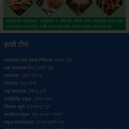
हाम्रो टीम
संचालक तथा प्रबन्ध निर्देशक
: मेगमन बुढा
सह-संचालक
:विष्णु (वली) बुढा
सम्पादक
: कृष्ण जि.एम
निर्देशक:
भानु जोशी
सह-सम्पादक:
टेकेन्द्र वली
क्राईमबिट प्रमुख
: सागर थापा
जिल्ला ब्युरो
: टेकबहादुर पुन
कार्यक्रम प्रमुख
: मान ब.राना ‘ मानव’
प्रमुख सम्बाददाता
: इराधा झाक्री मगर