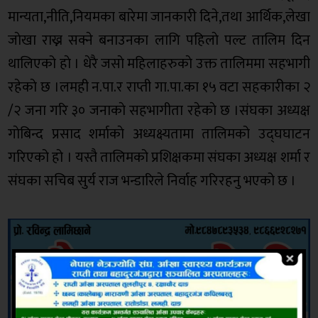
मान्यता,नीति,नियमका बारेमा जानकारी दिने,तथा आर्थिक,लेखा
जाेखा राख्न सक्ने बनाउनका लागि पहिलाे पल्ट तालिम दिन
थालिएको हाे । धेरै जसाे महिलाहरुकाे उक्त तालिममा सहभागी
रहेकाे छ ।लमही न.पा.र राप्ती गा.पा.का १५ वटा सहकारीका २
/२ जना गरि ३० जनाकाे सहभागीता रहेकाे छ ।संघका अध्यक्ष
गाेबिन्द प्रसाद शर्माकाे अध्यक्ष्यतामा तालिमको उद्घघाटन
गरिएको हो । यस्तै तालिमको प्रशिक्षकमा संघका अध्यक्ष शर्मा र
संघका सचिब सुर्य राज भन्डारिले निर्वाह गरिरहनु भएको छ ।