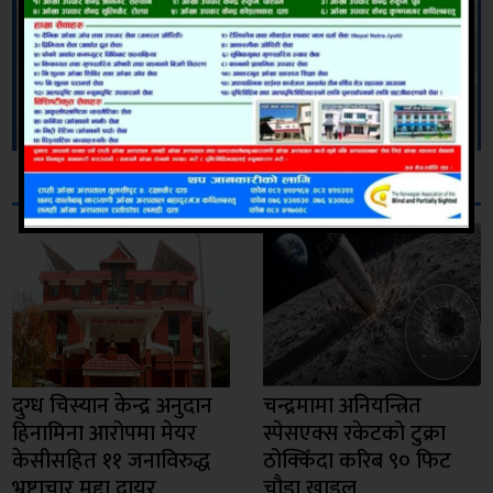
सम्बन्धित
दुग्ध चिस्यान केन्द्र अनुदान
चन्द्रमामा अनियन्त्रित
हिनामिना आरोपमा मेयर
स्पेसएक्स रकेटको टुक्रा
केसीसहित ११ जनाविरुद्ध
ठोक्किँदा करिब ९० फिट
भ्रष्टाचार मुद्दा दायर
चौडा खाडल