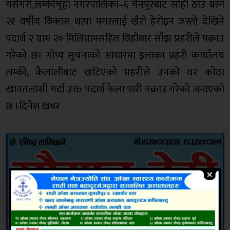
यसैगरी,लम्कीचुहा नगरपालिका–६ चैनपुरबाट सोही ठाउँ बस्ने
२१ वर्षीय बिकास थापा मगरलाई खैरो हेरोइन जस्तो देखिने
पदार्थ २ ग्राम २० मिलिग्रामसहित विहीबार साँझ प्रहरीले पक्राउ
गरेको छ। गोप्य सूचनाको आधारमा इलाका प्रहरी कार्यालय
लम्की, कैलालीबाट खटिएको प्रहरीले उनको घर कोठा
खानतलासी गर्दा उक्त पदार्थ फेला पारी पक्राउ गरेको जनाएको
छ ।दिनेश खबर