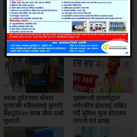
सम्बन्धित
सडक दुर्घटनामा श्रीमान
मुख्यमन्त्री आचार्यद्वारा
गुमाएकी महिलालाई कुमारी
पर्यटकीय क्षेत्रलाई लक्षित
बैंकद्वारा १० लाख बीमा दाबी
गर्दै सुविधा युक्त होटलमा
भुक्तानी
लगानी गर्न आग्रह