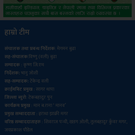
हाम्रो टीम
संचालक तथा प्रबन्ध निर्देशक
: मेगमन बुढा
सह-संचालक
:विष्णु (वली) बुढा
सम्पादक
: कृष्ण जि.एम
निर्देशक:
भानु जोशी
सह-सम्पादक:
टेकेन्द्र वली
क्राईमबिट प्रमुख
: सागर थापा
जिल्ला ब्युरो
: टेकबहादुर पुन
कार्यक्रम प्रमुख
: मान ब.राना ‘ मानव’
प्रमुख सम्बाददाता
: इराधा झाक्री मगर
वरिष्ठ सम्बाददाताहरु
: शिवराज पन्थी, खडग ओली, तुलबहादुर कुँवर मगर,
जयप्रकाश पौडेल