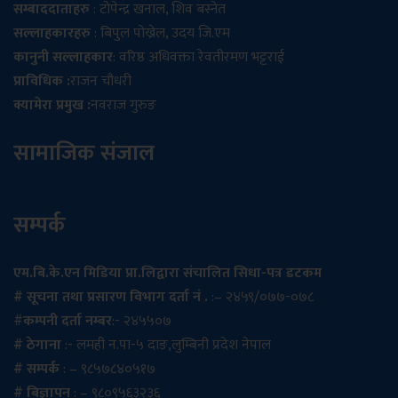
सम्बाददाताहरु
: टोपेन्द्र खनाल, शिव बस्नेत
सल्लाहकारहरु
: बिपुल पोख्रेल, उदय जि.एम
कानुनी सल्लाहकार
: वरिष्ठ अधिवक्ता रेवतीरमण भट्टराई
प्राविधिक :
राजन चौधरी
क्यामेरा प्रमुख :
नवराज गुरुङ
सामाजिक संजाल
सम्पर्क
एम.बि.के.एन मिडिया प्रा.लिद्वारा संचालित सिधा-पत्र डटकम
# सूचना तथा प्रसारण विभाग दर्ता नं .
:– २४५९/०७७-०७८
#
कम्पनी दर्ता नम्बर
:- २४५५०७
# ठेगाना
:- लमही न.पा-५ दाङ,लुम्बिनी प्रदेश नेपाल
# सम्पर्क
: – ९८५७८४०५१७
# बिज्ञापन
: – ९८०९५६३२३६