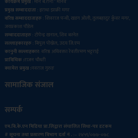
कार्यक्रम प्रमुख
: मान ब.राना ‘ मानव’
प्रमुख सम्बाददाता
: इराधा झाक्री मगर
वरिष्ठ सम्बाददाताहरु
: शिवराज पन्थी, खडग ओली, तुलबहादुर कुँवर मगर,
जयप्रकाश पौडेल
सम्बाददाताहरु
: टोपेन्द्र खनाल, शिव बस्नेत
सल्लाहकारहरु
: बिपुल पोख्रेल, उदय जि.एम
कानुनी सल्लाहकार
: वरिष्ठ अधिवक्ता रेवतीरमण भट्टराई
प्राविधिक :
राजन चौधरी
क्यामेरा प्रमुख :
नवराज गुरुङ
सामाजिक संजाल
सम्पर्क
एम.बि.के.एन मिडिया प्रा.लिद्वारा संचालित सिधा-पत्र डटकम
# सूचना तथा प्रसारण विभाग दर्ता नं .
:– २४५९/०७७-०७८