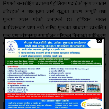
निगमले अन्तर्राष्ट्रिय बजारमा पेट्रोलियम पदार्थको मूल्य लगातार
बढिरहेको र मध्यपूर्वमा जारी युद्धका कारण आपूर्ति तथा
मूल्यमा असर परेको जनाएको छ। इण्डियन आयल
कर्पोरेसनबाट प्राप्त नयाँ खरिद मूल्यका आधारमा स्वचालित
मूल्य प्रणालीअनुसार समायोजन गरिएको निगमको स्पष्टिकरण
छ।
यति ठूलो मूल्य वृद्धि हुँदासमेत निगम अझै घाटामा रहेको
बताइएको छ। निगमका अनुसार हाल डिजेलमा प्रतिलिटर ९९
रुपैयाँ १६ पैसा घाटा कायम छ। अन्तर्राष्ट्रिय बजारमा भएको
आकस्मिक मूल्य वृद्धिका कारण निगमलाई प्रत्येक १५ दिनमा
करिब ५ अर्ब ७५ करोड रुपैयाँ घाटा हुने प्रक्षेपण गरिएको छ।