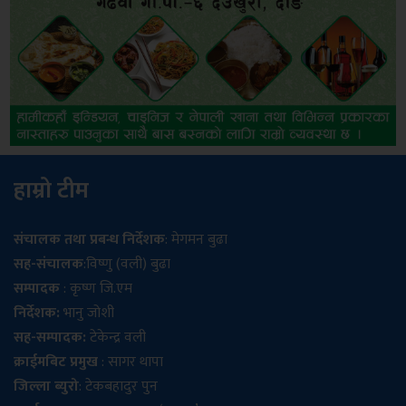
हाम्रो टीम
संचालक तथा प्रबन्ध निर्देशक
: मेगमन बुढा
सह-संचालक
:विष्णु (वली) बुढा
सम्पादक
: कृष्ण जि.एम
निर्देशक:
भानु जोशी
सह-सम्पादक:
टेकेन्द्र वली
क्राईमबिट प्रमुख
: सागर थापा
जिल्ला ब्युरो
: टेकबहादुर पुन