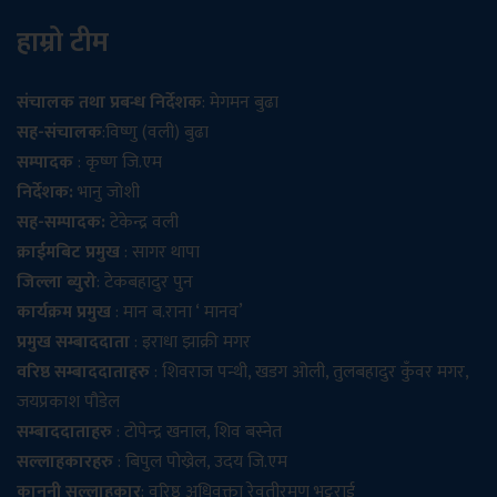
हाम्रो टीम
संचालक तथा प्रबन्ध निर्देशक
: मेगमन बुढा
सह-संचालक
:विष्णु (वली) बुढा
सम्पादक
: कृष्ण जि.एम
निर्देशक:
भानु जोशी
सह-सम्पादक:
टेकेन्द्र वली
क्राईमबिट प्रमुख
: सागर थापा
जिल्ला ब्युरो
: टेकबहादुर पुन
कार्यक्रम प्रमुख
: मान ब.राना ‘ मानव’
प्रमुख सम्बाददाता
: इराधा झाक्री मगर
वरिष्ठ सम्बाददाताहरु
: शिवराज पन्थी, खडग ओली, तुलबहादुर कुँवर मगर,
जयप्रकाश पौडेल
सम्बाददाताहरु
: टोपेन्द्र खनाल, शिव बस्नेत
सल्लाहकारहरु
: बिपुल पोख्रेल, उदय जि.एम
कानुनी सल्लाहकार
: वरिष्ठ अधिवक्ता रेवतीरमण भट्टराई