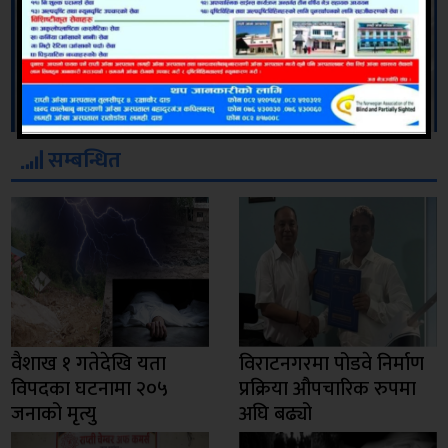
सम्बन्धित
वैशाख १ गतेदेखि यता
विराटनगरमा पोडवे निर्माण
विपदका घटनामा २०५
प्रक्रिया औपचारिक रुपमा
जनाको मृत्यु
अघि बढ्यो