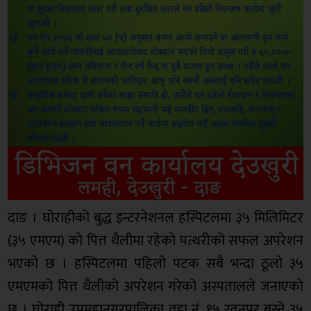
दाङ । घोराहीको बुद्ध इन्टरनेशनल हस्पिटलमा ३५ मिलिमिटर
(३५ एमएम) को पित्त थैलीमा रहेको पत्थरीको सफल अपरेशन
भएको छ । हस्पिटलमा पहिलो पटक सबै भन्दा ठूलो ३५
एमएमको पित्त थैलीको अपरेशन गरेको अस्पतालले जनाएको
छ । घोराही उपमहानगरपालिका वडा नं. १५ रतनपुर बस्ने ३५