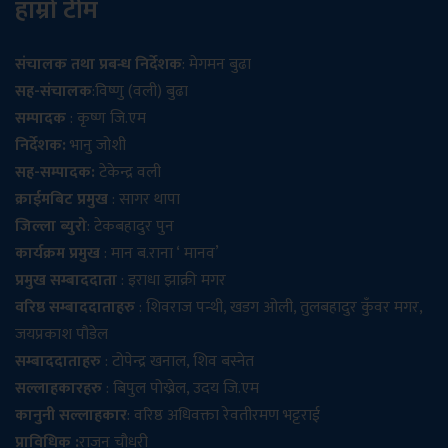
हाम्रो टीम
संचालक तथा प्रबन्ध निर्देशक
: मेगमन बुढा
सह-संचालक
:विष्णु (वली) बुढा
सम्पादक
: कृष्ण जि.एम
निर्देशक:
भानु जोशी
सह-सम्पादक:
टेकेन्द्र वली
क्राईमबिट प्रमुख
: सागर थापा
जिल्ला ब्युरो
: टेकबहादुर पुन
कार्यक्रम प्रमुख
: मान ब.राना ‘ मानव’
प्रमुख सम्बाददाता
: इराधा झाक्री मगर
वरिष्ठ सम्बाददाताहरु
: शिवराज पन्थी, खडग ओली, तुलबहादुर कुँवर मगर,
जयप्रकाश पौडेल
सम्बाददाताहरु
: टोपेन्द्र खनाल, शिव बस्नेत
सल्लाहकारहरु
: बिपुल पोख्रेल, उदय जि.एम
कानुनी सल्लाहकार
: वरिष्ठ अधिवक्ता रेवतीरमण भट्टराई
प्राविधिक :
राजन चौधरी