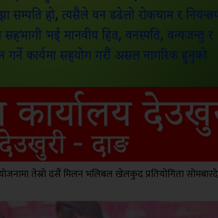
ोजनामा तेस्रो दसैं मिलन भलिबल खेलकुद प्रतियोगिता सोमबारदे