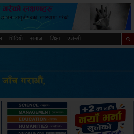
न
भिडियो
समाज
शिक्षा
एजेन्सी