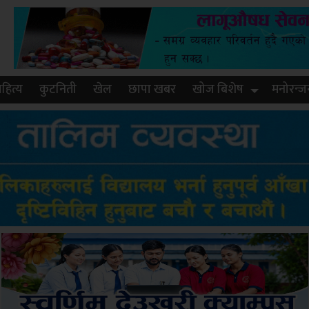
हित्य
कुटनिती
खेल
छापा खबर
खोज बिशेष
मनोरन्ज