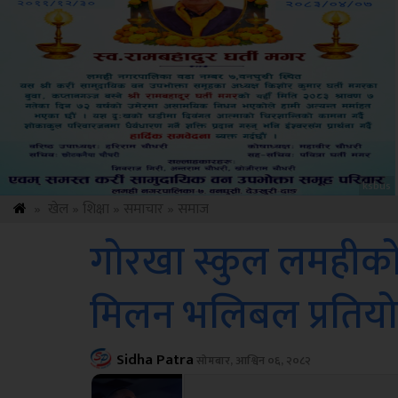
Sdc
»
खेल
»
शिक्षा
»
समाचार
»
समाज
गोरखा स्कुल लमहीको 
मिलन भलिबल प्रतियो
Sidha Patra
सोमबार, आश्विन ०६, २०८२