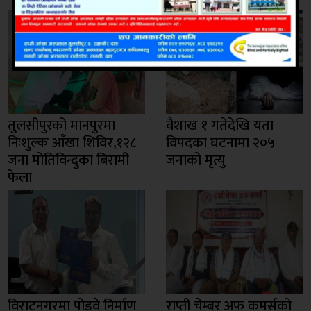
तुलसीपुरको मानपुरमा
वैशाख १ गतेदेखि यता
निःशुल्क आँखा शिविर,१२८
विपदका घटनामा २०५
जना मोतिविन्दुका बिरामी
जनाको मृत्यु
फेला
विराटनगरमा पोडवे निर्माण
राप्ती चेम्बर अफ कमर्सको