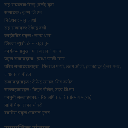
सह-संचालक
:विष्णु (वली) बुढा
सम्पादक
: कृष्ण जि.एम
निर्देशक:
भानु जोशी
सह-सम्पादक:
टेकेन्द्र वली
क्राईमबिट प्रमुख
: सागर थापा
जिल्ला ब्युरो
: टेकबहादुर पुन
कार्यक्रम प्रमुख
: मान ब.राना ‘ मानव’
प्रमुख सम्बाददाता
: इराधा झाक्री मगर
वरिष्ठ सम्बाददाताहरु
: शिवराज पन्थी, खडग ओली, तुलबहादुर कुँवर मगर,
जयप्रकाश पौडेल
सम्बाददाताहरु
: टोपेन्द्र खनाल, शिव बस्नेत
सल्लाहकारहरु
: बिपुल पोख्रेल, उदय जि.एम
कानुनी सल्लाहकार
: वरिष्ठ अधिवक्ता रेवतीरमण भट्टराई
प्राविधिक :
राजन चौधरी
क्यामेरा प्रमुख :
नवराज गुरुङ