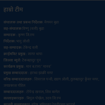
हाम्रो टीम
संचालक तथा प्रबन्ध निर्देशक
: मेगमन बुढा
सह-संचालक
:विष्णु (वली) बुढा
सम्पादक
: कृष्ण जि.एम
निर्देशक:
भानु जोशी
सह-सम्पादक:
टेकेन्द्र वली
क्राईमबिट प्रमुख
: सागर थापा
जिल्ला ब्युरो
: टेकबहादुर पुन
कार्यक्रम प्रमुख
: मान ब.राना ‘ मानव’
प्रमुख सम्बाददाता
: इराधा झाक्री मगर
वरिष्ठ सम्बाददाताहरु
: शिवराज पन्थी, खडग ओली, तुलबहादुर कुँवर मगर,
जयप्रकाश पौडेल
सम्बाददाताहरु
: टोपेन्द्र खनाल, शिव बस्नेत
सल्लाहकारहरु
: बिपुल पोख्रेल, उदय जि.एम
कानुनी सल्लाहकार
: वरिष्ठ अधिवक्ता रेवतीरमण भट्टराई