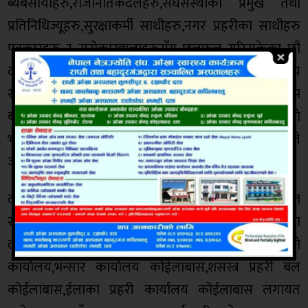
ब्यबसायीहरु,राजनितिकदलहरु,संघसंस्थाका प्रमुख तथा
प्रतिनिधिज्यूहरु,सुरक्षाकर्मी साथीहरु,नगर प्रहरीका साथीहरु
पत्रकारहरु र सरोकारवालाहरुसँग छलफल गरिसकेका छौं
दाङ जिल्लामा भारतसँग सिमा जोडिएको गढवा उद्योग बाणीज्य
संघ मात्र भएकोले यस क्षेत्रमा उत्पादित सामाग्री भारत सम्म
बजारीकरण होस् भन्ने हेतुले भारतको तुलसीपुरमा रहेको
भारतिय ब्यापार मण्डलसँग समन्वय र सहकार्य गरिएको संघले
जनाएको छ ।
त्यस्तै कोईलाबास नाकामा प्रचार सामाग्रीहरु ब्याप्त
राखीनेछन्,भारत बाट नेपाल आउने पर्यटक लाई सहजताका
लागी गढवा गाउँपालिका वडा नं. ८ कोईलाबासको
कार्यालय,भन्सार कार्यालय कोईलाबास,शसस्त्र प्रहरी बल
कोईलाबास,ईलाका प्रहरी कार्यालय कोईलाबास लगायत