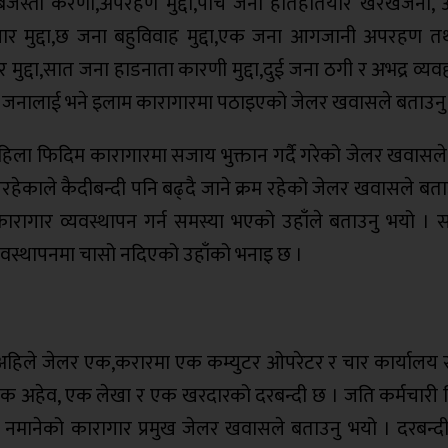
ा जबर्जस्ती करणी,अपरहण मुद्दा,पाँच जना हातहतियार खरखजना
गार मुद्दा,छ जना बहुविवाह मुद्दा,एक जना आगजानी अपरहण त
र मुद्दा,सात जना हाडनाता कारणी मुद्दा,दुई जना ठगी र अभद्र व्
। दुई जनालाई भने इलाम कारागारमा पठाइएको जेलर खवासले बताउनु
 महिला फिदिम कारागारमा सजाय भुक्तान गर्दै गरेको जेलर खवासल
िरहेकाले कैदीबन्दी पनि बढ्दै जाने क्रम रहेको जेलर खवासले बत
ारागार व्यवस्थापन गर्न समस्या भएको उहाँले बताउनु भयो । 
व्यवस्थापनमा चासो नदिएको उहाँको भनाइ छ ।
ा अहिले जेलर एक,करारमा एक कम्युटर ओपरेटर र चार कार्यालय
त्रका एक अहेव, एक लेखा र एक खरदारको दरबन्दी छ । जति कर्मचारी
न नमानेको कारागार प्रमुख जेलर खवासले बताउनु भयो । दरबन्द