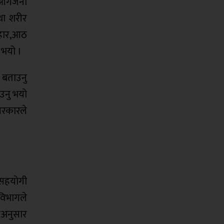
, आगजनी
था शरीर
यवहार,आठ
 भयो ।
े बताउनु
ाउनु भयो
सरकारले
 सहयोगी
 विभागले
ीअनुसार