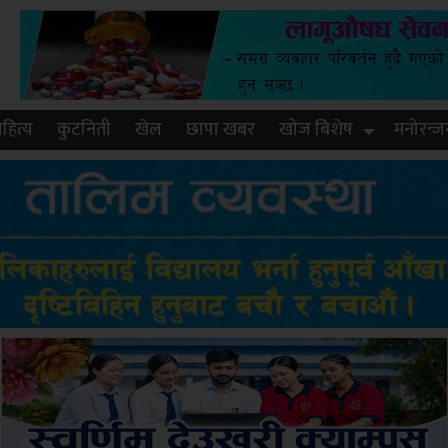
हित्य
कुटनिती
खेल
छापा खबर
खोज बिशेष
मनोरन्ज