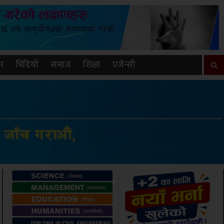
न
भिडियो
समाज
शिक्षा
एजेन्सी