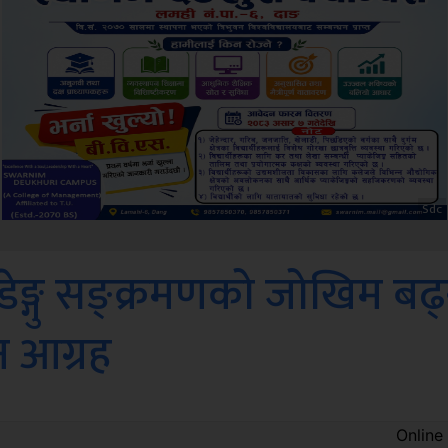
Amb
रा डेङ्गु सङ्क्रमणको जोखिम बढ्
न आग्रह