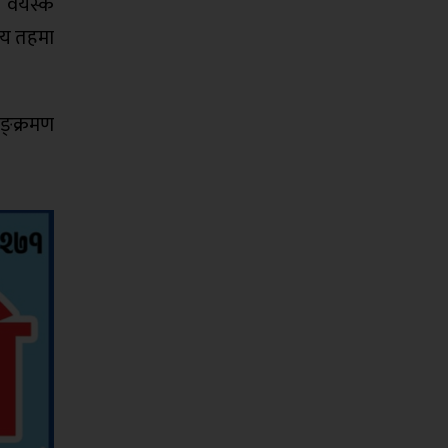
भा वयस्क
नीय तहमा
ङ्क्रमण