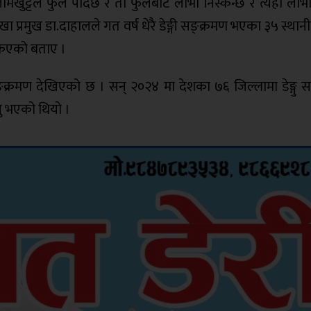
खुट्टेले फुल पार्दछ र ती फुलबाट लार्भा निस्कन्छ र त्यही लार्
ाखा प्रमुख डा.दाहालले गत वर्ष धेरै डेङ्गी सङ्क्रमण भएका ३५ स्था
सकिएको बताए ।
क्रमण देखिएको छ । सन् २०२४ मा देशका ७६ जिल्लामा डेङ्गु स
यु भएको थियो ।