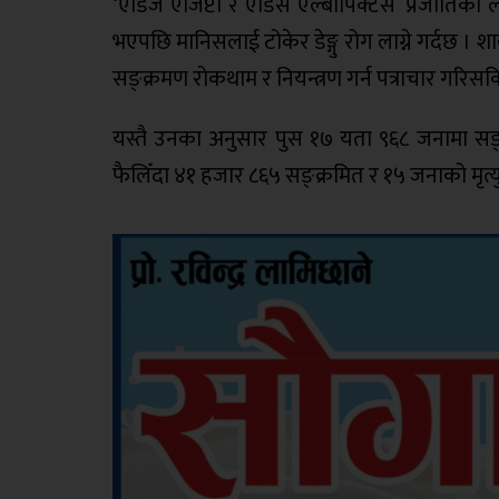
‘एडिज एजिप्टी र एडिस एल्बोपिक्टस’ प्रजातिको लाम
भएपछि मानिसलाई टोकेर डेङ्गु रोग लाग्ने गर्दछ । श
सङ्क्रमण रोकथाम र नियन्त्रण गर्न पत्राचार गरि
यस्तै उनका अनुसार पुस १७ यता ९६८ जनामा सङ्
फैलिँदा ४१ हजार ८६५ सङ्क्रमित र १५ जनाको मृत्