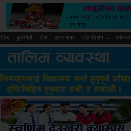
हित्य
कुटनिती
खेल
छापा खबर
खोज बिशेष
मनोरन्ज