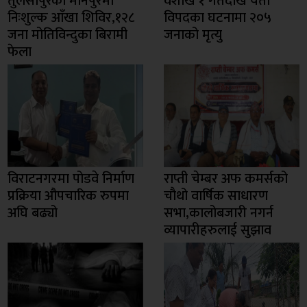
तुलसीपुरको मानपुरमा
वैशाख १ गतेदेखि यता
निःशुल्क आँखा शिविर,१२८
विपदका घटनामा २०५
जना मोतिविन्दुका बिरामी
जनाको मृत्यु
फेला
विराटनगरमा पोडवे निर्माण
राप्ती चेम्बर अफ कमर्सको
प्रक्रिया औपचारिक रुपमा
चाैथो वार्षिक साधारण
अघि बढ्यो
सभा,कालोबजारी नगर्न
व्यापारीहरुलाई सुझाव