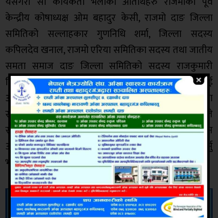
यसैगरी सो कार्यकर्ता भेलाका अतिथिहरु राजमोका पूर्व
केन्द्रीय कोषाध्यक्ष ओम बहादुर केसी, राजमो दाङ जिल्ला
समितिको सल्लाहकार गुणनिधि शर्मा, जिल्ला सदस्य
कपिलदेव खनाल, राजमो एरिया समितिका सदस्य तथा जातीय
समता समाज दाङ जिल्ला समितिको सदस्य राजकुमारी
विश्वकर्मा (कमल) लगायतले जेष्ठ नागरिक चौधरी र खनाललाई
अबिर लगाई सम्मान प्रकट गर्नु भएको थियो। कार्यक्रममा
राजमो राजपुर एरिया कमिटीका सल्लाहकार नवराज शर्माले
स्वागत मन्तव्य दिनु भएको थियो भने कार्यक्रमको संचालन
अखिल (छैंठौ) जिल्ला समितिको सदस्य दिनेश रैदासले गर्नु
भएको थियो ।