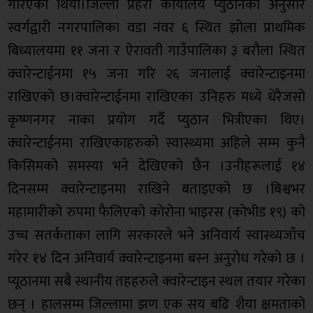
गरिएको थियो।जिल्ला प्रहरी कार्यालय प्युठानका अनुसार
स्वर्गद्वारी नगरपालिका वडा नंवर ६ स्थित झोला प्राथमिक
बिध्यालयमा ११ जना र ऐरावती गाउँपालिका ३ बरौला स्थित
क्वारेन्टाईनमा १५ जना गरि २६ जनालाई क्वारेन्टाइनमा
राखिएको छ।क्वारेन्टाईनमा राखिएका उनिहरु मध्ये धेरैजसो
कृष्णनगर नाका प्रयोग गर्दै प्युठान भित्रीएका थिए।
क्वारेन्टाईनमा राखिएकाहरुको स्वास्थ्यमा अहिले सम्म कुनै
किसिमको समस्या भने देखिएको छैन ।उनीहरूलाई १४
दिनसम्म क्वारेन्टाइनमा राखिने बताइएको छ ।बिश्वभर
महामारीको रुपमा फैलिएको कोरोना भाइरस (कोभीड १९) को
उच्च सतर्कताका लागि सरकारले भने अनिवार्य स्वास्थ्यजाँच
गरेर १४ दिन अनिवार्य क्वारेन्टाइनमा बस्न अनुरोध गरेको छ ।
प्यूठानमा सबै स्थानीय तहहरुले क्‍वारेन्टाइन स्थल तयार गरेका
छन् । हालसम्म जिल्लामा झण एक सय बढि शैया क्षमताको