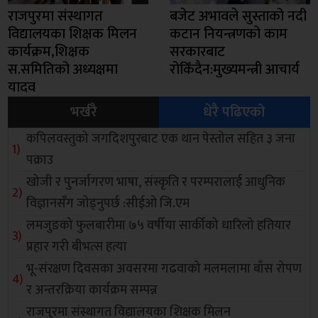
राजपुरमा संस्थागत
बजेट अभावले सुस्ताको नदी
विद्यालयका शिक्षक मिलन
कटान नियन्त्रणको काम
कार्यक्रम,शिक्षक
सरकारबाट
स.समितिको अध्यक्षमा
रोकिँदैन:मुख्यमन्त्री आचार्य
यादव
भर्खरै
धेरै पढिएको
कपिलवस्तुको जगदिशपुरबाट एक थान पेस्तोल सहित ३ जना
पक्राउ
खोजी र पुनर्जागरण भाषा, संस्कृति र परम्परालाई आधुनिक
विज्ञानसँग जोड्नुपर्छ :सीईओ जि.एम
लमजुङको फुलबारीमा ७५ वर्षीया सार्कीको धारिलो हतियार
प्रहार गरी बीभत्स हत्या
भू-संरक्षण दिवसका अवसरमा गढवाको मलमलामा बाँस रोपण
र अन्तरक्रिया कार्यक्रम सम्पन्न
राजपुरमा संस्थागत विद्यालयका शिक्षक मिलन