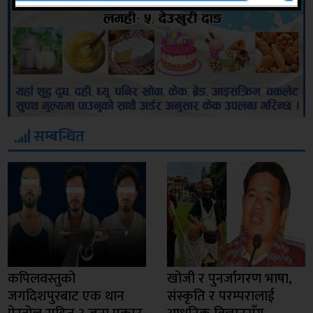
सम्बन्धित
कपिलवस्तुको
खोजी र पुनर्जागरण भाषा,
जगदिशपुरबाट एक थान
संस्कृति र परम्परालाई