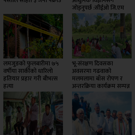
पेस्तोल सहित ३ जना पक्राउ
आधुनिक विज्ञानसँग
जोड्नुपर्छ :सीईओ जि.एम
लमजुङको फुलबारीमा ७५
भू-संरक्षण दिवसका
वर्षीया सार्कीको धारिलो
अवसरमा गढवाको
हतियार प्रहार गरी बीभत्स
मलमलामा बाँस रोपण र
हत्या
अन्तरक्रिया कार्यक्रम सम्पन्न