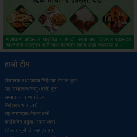
हाम्रो टीम
संचालक तथा प्रबन्ध निर्देशक
: मेगमन बुढा
सह-संचालक
:विष्णु (वली) बुढा
सम्पादक
: कृष्ण जि.एम
निर्देशक:
भानु जोशी
सह-सम्पादक:
टेकेन्द्र वली
क्राईमबिट प्रमुख
: सागर थापा
जिल्ला ब्युरो
: टेकबहादुर पुन