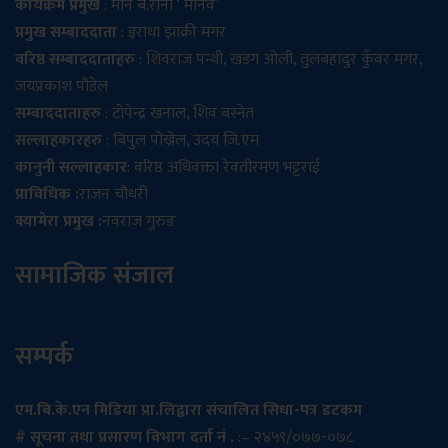
कार्यक्रम प्रमुख
: मान ब.राना ‘ मानव’
प्रमुख सम्बाददाता
: इराधा झाक्री मगर
वरिष्ठ सम्बाददाताहरु
: शिवराज पन्थी, खडग ओली, तुलबहादुर कुँवर मगर,
जयप्रकाश पौडेल
सम्बाददाताहरु
: टोपेन्द्र खनाल, शिव बस्नेत
सल्लाहकारहरु
: बिपुल पोख्रेल, उदय जि.एम
कानुनी सल्लाहकार
: वरिष्ठ अधिवक्ता रेवतीरमण भट्टराई
प्राविधिक :
राजन चौधरी
क्यामेरा प्रमुख :
नवराज गुरुङ
सामाजिक संजाल
सम्पर्क
एम.बि.के.एन मिडिया प्रा.लिद्वारा संचालित सिधा-पत्र डटकम
# सूचना तथा प्रसारण विभाग दर्ता नं .
:– २४५९/०७७-०७८