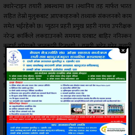
क्वारेन्टाइन तयारी अबस्थामा छन ।स्थानिय तह मार्फत भारत
सहित तेस्रो मुलुकबाट आएकाहरुको तथ्याकं संकलनको काम
समेत भईरहेको छ। प्युठान प्रहरी प्रमुख प्रहरी नायव उपरीक्षक
नरेन्द्र कार्किले लकडाउनको समयमा घरबाट बाहिर ननिस्कन
कडाई गरिएको जानकारी दिनुभयो । यसरी अटेर गरेर सवारी
साधन चलाउने र साइकलमा आवत जावत गर्नेहरुलाई प्रहरीले
बिहीवार १ जिप ,२ ट्याक्टर,मोटरसाइकल ७ सबारी साधनलाई
नियन्त्रणमा लिएको थियो भने ६ जना जनालाई पक्राउ गरेको
थियो ।उनिहरुलाई संझाई बुझाई सांझ छोडिएको छ।