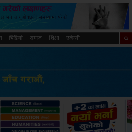
न
भिडियो
समाज
शिक्षा
एजेन्सी