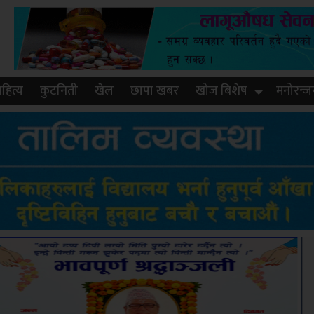
हित्य
कुटनिती
खेल
छापा खबर
खोज बिशेष
मनोरन्ज