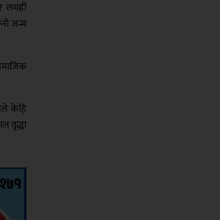
र लमही
नो जन्म
 समाजिक
ाले केहि
 वृद्धा