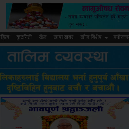
हित्य
कुटनिती
खेल
छापा खबर
खोज बिशेष
मनोरन्ज