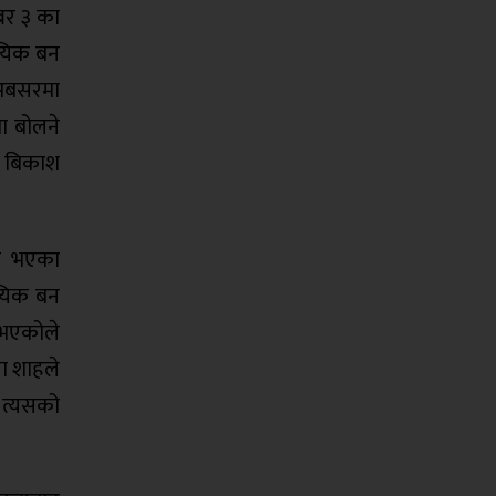
्बर ३ का
ायिक बन
ो अबसरमा
ा बोलने
 र बिकाश
दा भएका
ायिक बन
े भएकोले
ला शाहले
 त्यसको