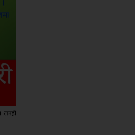
्र लमही