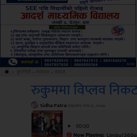
ksbus
»
कुटनिती
»
समाचार
»
समाज
रुकुममा विप्लव निकटका
Sidha Patra
आइतबार, माघ १८, २०७७