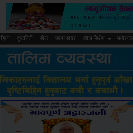
हित्य
कुटनिती
खेल
छापा खबर
खोज बिशेष
मनोरन्ज