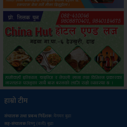
हाम्रो टीम
संचालक तथा प्रबन्ध निर्देशक
: मेगमन बुढा
सह-संचालक
:विष्णु (वली) बुढा