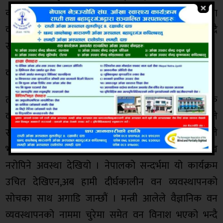
कटान गरेको कुरा औंल्याइएको छ । वैज्ञानिक कटानका नाममा
व्यापकरुपमा वन विनास गरी आर्थिक अनियमितता भएको भन्दै
सार्वजनिक लेखा समितिमा पनि उजुरी परेको थियो ।
वन मासिँदै गयो : मन्त्री आले
त्यसैगरी वन तथा वातावरण मन्त्री प्रेमबहादुर आलेले वैज्ञानिक
वन व्यवस्थापनको नाममा जंगल नै समाप्त पार्ने काम भएकाले
सरकारले सो निर्णय लिएको जानकारी दिनु भयो । मन्त्री आलेले
भन्नु भयो, हामीकहाँ भएको वन क्रमशः मासिँदै जाने तर नयाँ रुख
नरोपिने अवस्था देखियो । नेपालको सन्दर्भमा यो कार्यक्रम
उचित देखिएन,अब हामी दीर्घकालीन वन व्यवस्थापनको
सोचका साथ अगाडि जान्छौं । मन्त्री आलेले वैज्ञानिक वन
व्यवस्थापनको नाममा चुरेमा समेत वन विनाश भएको भन्दै