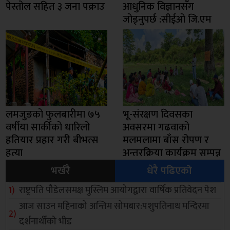
पेस्तोल सहित ३ जना पक्राउ
आधुनिक विज्ञानसँग
जोड्नुपर्छ :सीईओ जि.एम
लमजुङको फुलबारीमा ७५
भू-संरक्षण दिवसका
वर्षीया सार्कीको धारिलो
अवसरमा गढवाको
हतियार प्रहार गरी बीभत्स
मलमलामा बाँस रोपण र
हत्या
अन्तरक्रिया कार्यक्रम सम्पन्न
भर्खरै
धेरै पढिएको
राष्ट्रपति पौडेलसमक्ष मुस्लिम आयोगद्वारा वार्षिक प्रतिवेदन पेश
आज साउन महिनाको अन्तिम सोमबार:पशुपतिनाथ मन्दिरमा
दर्शनार्थीको भीड