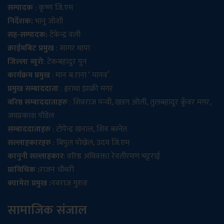
सम्पादक
: कृष्ण जि.एम
निर्देशक:
भानु जोशी
सह-सम्पादक:
टेकेन्द्र वली
क्राईमबिट प्रमुख
: सागर थापा
जिल्ला ब्युरो
: टेकबहादुर पुन
कार्यक्रम प्रमुख
: मान ब.राना ‘ मानव’
प्रमुख सम्बाददाता
: इराधा झाक्री मगर
वरिष्ठ सम्बाददाताहरु
: शिवराज पन्थी, खडग ओली, तुलबहादुर कुँवर मगर,
जयप्रकाश पौडेल
सम्बाददाताहरु
: टोपेन्द्र खनाल, शिव बस्नेत
सल्लाहकारहरु
: बिपुल पोख्रेल, उदय जि.एम
कानुनी सल्लाहकार
: वरिष्ठ अधिवक्ता रेवतीरमण भट्टराई
प्राविधिक :
राजन चौधरी
क्यामेरा प्रमुख :
नवराज गुरुङ
सामाजिक संजाल