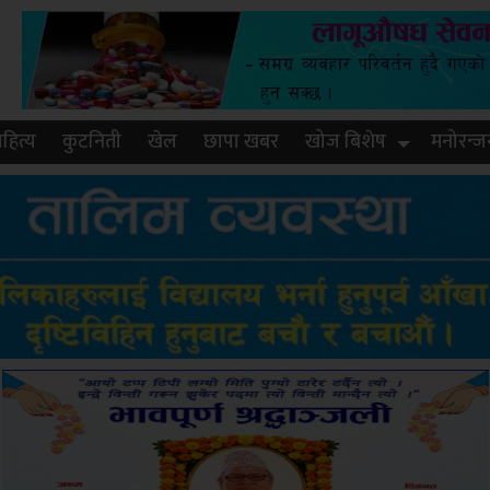
हित्य
कुटनिती
खेल
छापा खबर
खोज बिशेष
मनोरन्ज