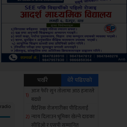
Sdc
भर्खरै
धेरै पढिएको
आज फेरि सुन तोलामा आठ हजारले
बढ्यो
वैदेशिक रोजगारीका पीडितलाई
न्याय दिलाउन भूमिका खेल्ने दाङका
सीडिओ र एसपी सम्मानित