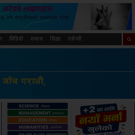
न
भिडियो
समाज
शिक्षा
एजेन्सी