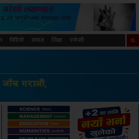
न
भिडियो
समाज
शिक्षा
एजेन्सी