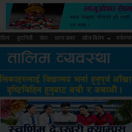
हित्य
कुटनिती
खेल
छापा खबर
खोज बिशेष
मनोरन्ज