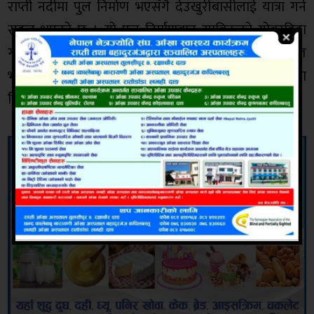
राप्ती नदीमा पुल निर्माण भएसँगै देउखुरीबासीलाई यात्रा गर्न
सहज भएको छ । यो पुल निर्माणबाट साविकको गोबरडिहा
गाविस र साविकको सिसहनियाँ क्षेत्रका बासिन्दा लाभान्वित
भएका छन् । पछिल्लो समय पुल पर्यटकीय गन्तब्यको रुपमा
विकास भएको छ ।