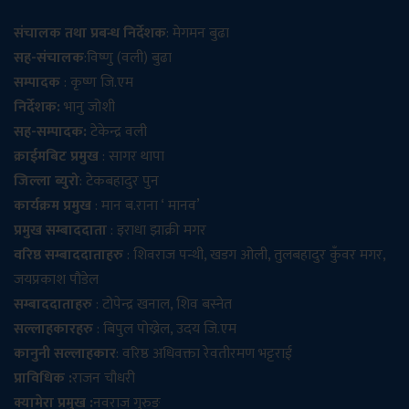
संचालक तथा प्रबन्ध निर्देशक
: मेगमन बुढा
सह-संचालक
:विष्णु (वली) बुढा
सम्पादक
: कृष्ण जि.एम
निर्देशक:
भानु जोशी
सह-सम्पादक:
टेकेन्द्र वली
क्राईमबिट प्रमुख
: सागर थापा
जिल्ला ब्युरो
: टेकबहादुर पुन
कार्यक्रम प्रमुख
: मान ब.राना ‘ मानव’
प्रमुख सम्बाददाता
: इराधा झाक्री मगर
वरिष्ठ सम्बाददाताहरु
: शिवराज पन्थी, खडग ओली, तुलबहादुर कुँवर मगर,
जयप्रकाश पौडेल
सम्बाददाताहरु
: टोपेन्द्र खनाल, शिव बस्नेत
सल्लाहकारहरु
: बिपुल पोख्रेल, उदय जि.एम
कानुनी सल्लाहकार
: वरिष्ठ अधिवक्ता रेवतीरमण भट्टराई
प्राविधिक :
राजन चौधरी
क्यामेरा प्रमुख :
नवराज गुरुङ