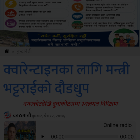
Rgp
»
कुटनिती
क्वारेन्टाइनका लागि मन्त्री
भट्टराईको दौडधुप
नगरकोटदेखि दुवाकोटसम्म स्थलगत निरिक्षण
काठमाडौं
बुधबार, चैत्र १२, २०७६