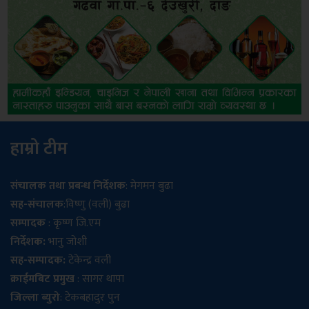
हाम्रो टीम
संचालक तथा प्रबन्ध निर्देशक
: मेगमन बुढा
सह-संचालक
:विष्णु (वली) बुढा
सम्पादक
: कृष्ण जि.एम
निर्देशक:
भानु जोशी
सह-सम्पादक:
टेकेन्द्र वली
क्राईमबिट प्रमुख
: सागर थापा
जिल्ला ब्युरो
: टेकबहादुर पुन