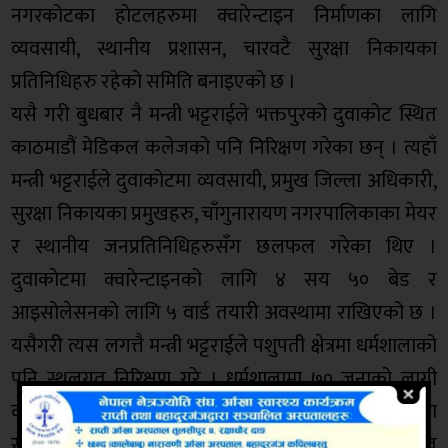
नगरकोटका होटलहरुमा क्वारेन्टाइन निर्माणका लागि
व्यवसायी, स्थानीय प्रशासन, चारवटै सुरक्षा निकायका
प्रतिनिधिहरु रहेको समिति बनाइएको छ ।
यसै गरी बुधबार नै मन्त्री भट्टराईले भक्तपुरको दुवाकोट स्थित
काठमाडौं मेडिकल कलेजको पनि निरिक्षण गरेका छन् । त्यहाँ
मन्त्री भट्टराईले दुवाकोटमा व्यवसायी, प्रमुख जिल्ला अधिकारी,
सुरक्षा निकायका प्रमुखहरु, चाँगुनारायण नगरपालिकाका मेयर
र स्थानीय जनप्रतिनिधिहरुसँग छलफल गरेका थिए ।
दुवाकोटमा क्वारेन्टाइनको लागि ४ सय ५० बेड र
आइसोलेसनको लागि ५ वार्ड तयारी अवस्थामा राखिएको छ ।
यसैगरी त्यस लगत्तै मन्त्री भट्टराईले पशुपती क्षेत्रमा धर्मशालाको
पनि स्थलगत निरिक्षण गरे । धर्मशालामा ७० जनाको लागी
क्वारेन्टाइन गर्न सक्ने क्षमताको धर्मशाला तयारी अवस्थामा
राखिएको छ । मंगलबार मन्त्री मन्त्री भट्टराईले ललितपुर स्थित