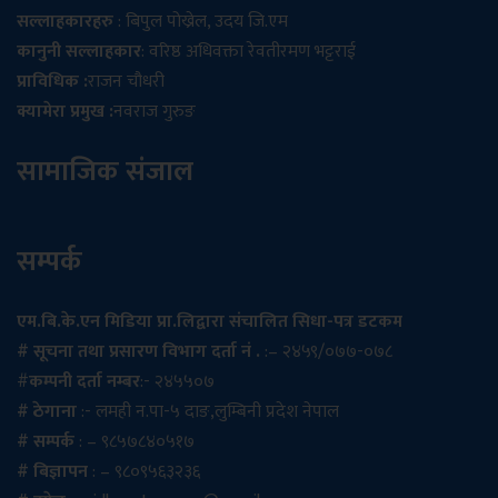
सल्लाहकारहरु
: बिपुल पोख्रेल, उदय जि.एम
कानुनी सल्लाहकार
: वरिष्ठ अधिवक्ता रेवतीरमण भट्टराई
प्राविधिक :
राजन चौधरी
क्यामेरा प्रमुख :
नवराज गुरुङ
सामाजिक संजाल
सम्पर्क
एम.बि.के.एन मिडिया प्रा.लिद्वारा संचालित सिधा-पत्र डटकम
# सूचना तथा प्रसारण विभाग दर्ता नं .
:– २४५९/०७७-०७८
#
कम्पनी दर्ता नम्बर
:- २४५५०७
# ठेगाना
:- लमही न.पा-५ दाङ,लुम्बिनी प्रदेश नेपाल
# सम्पर्क
: – ९८५७८४०५१७
# बिज्ञापन
: – ९८०९५६३२३६