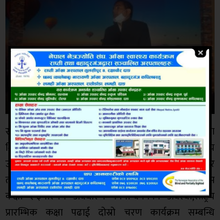
राजपुर गाउँपालिका भित्रको ३२ वटा विद्यालयका
शिक्षकहरुलाई बहु कक्षा,बहु स्तर शिक्षण पद्धतिको परिचय
उदेश्य तथा महत्त्व,भिन्नता कक्षा कोठा व्यवस्थापन परिचय र
तरिका,ब्यबहारिक अभ्यास पुनरावलोकन एकीकृत पाठयक्रम
कक्षा १-३परिचय अवधारण कार्यान्वयनको अवस्था,राष्ट्रिय
प्रारम्भिक कक्षा पढाई दोस्रो चरण कार्यक्रम सम्बन्धि