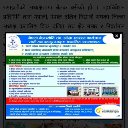
रसाइलीको अध्यक्षतामा बैठक बसेको हो । महाधिवेशन
प्रतिनिधि तारा नेपाली, नेपाल दलित विद्यार्थी संघका जिल्ला
अध्यक्ष कलसिंङ विक, दलित संघ क्षेत्र नम्बर १ निवर्तमान
अध्यक्ष चन्द्र नेपाली लगायतले नागरिक अहिले पनि रोग र
भोकमा छट्पटाउन बाध्य पारिएको भन्दै पुस १३ गतेको दिन
देशव्यापी रुपमा हुन लागेको विरोध प्रर्दशनमा सहभागिता लागि
सबैमा आग्रह गर्नुभयो ।