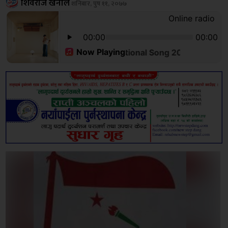
शिवराज खनाल
शनिबार, पुष ११, २०७७