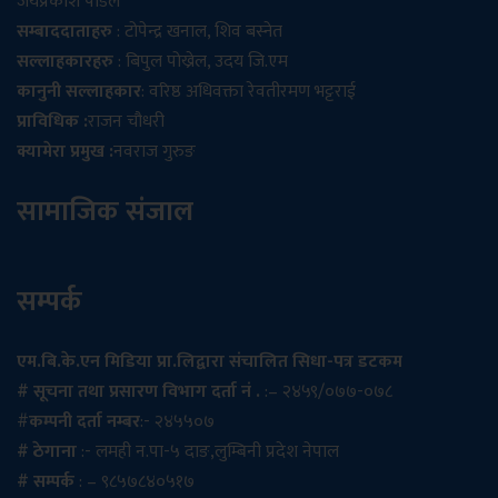
जयप्रकाश पौडेल
सम्बाददाताहरु
: टोपेन्द्र खनाल, शिव बस्नेत
सल्लाहकारहरु
: बिपुल पोख्रेल, उदय जि.एम
कानुनी सल्लाहकार
: वरिष्ठ अधिवक्ता रेवतीरमण भट्टराई
प्राविधिक :
राजन चौधरी
क्यामेरा प्रमुख :
नवराज गुरुङ
सामाजिक संजाल
सम्पर्क
एम.बि.के.एन मिडिया प्रा.लिद्वारा संचालित सिधा-पत्र डटकम
# सूचना तथा प्रसारण विभाग दर्ता नं .
:– २४५९/०७७-०७८
#
कम्पनी दर्ता नम्बर
:- २४५५०७
# ठेगाना
:- लमही न.पा-५ दाङ,लुम्बिनी प्रदेश नेपाल
# सम्पर्क
: – ९८५७८४०५१७