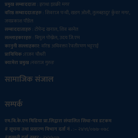
प्रमुख सम्बाददाता
: इराधा झाक्री मगर
वरिष्ठ सम्बाददाताहरु
: शिवराज पन्थी, खडग ओली, तुलबहादुर कुँवर मगर,
जयप्रकाश पौडेल
सम्बाददाताहरु
: टोपेन्द्र खनाल, शिव बस्नेत
सल्लाहकारहरु
: बिपुल पोख्रेल, उदय जि.एम
कानुनी सल्लाहकार
: वरिष्ठ अधिवक्ता रेवतीरमण भट्टराई
प्राविधिक :
राजन चौधरी
क्यामेरा प्रमुख :
नवराज गुरुङ
सामाजिक संजाल
सम्पर्क
एम.बि.के.एन मिडिया प्रा.लिद्वारा संचालित सिधा-पत्र डटकम
# सूचना तथा प्रसारण विभाग दर्ता नं .
:– २४५९/०७७-०७८
#
कम्पनी दर्ता नम्बर
:- २४५५०७