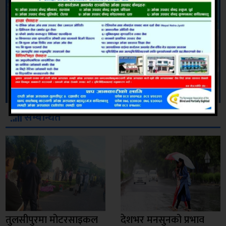
सम्बन्धित
तुलसीपुरमा मोटरसाइकल
देशभर मनसुनको प्रभाव