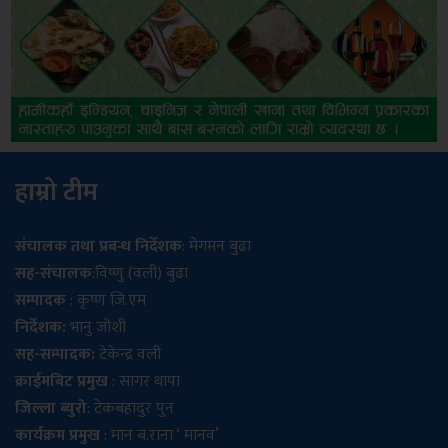
हाम्रो टीम
संचालक तथा प्रबन्ध निर्देशक
: मेगमन बुढा
सह-संचालक
:विष्णु (वली) बुढा
सम्पादक
: कृष्ण जि.एम
निर्देशक:
भानु जोशी
सह-सम्पादक:
टेकेन्द्र वली
क्राईमबिट प्रमुख
: सागर थापा
जिल्ला ब्युरो
: टेकबहादुर पुन
कार्यक्रम प्रमुख
: मान ब.राना ‘ मानव’