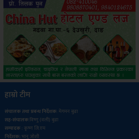
हाम्रो टीम
संचालक तथा प्रबन्ध निर्देशक
: मेगमन बुढा
सह-संचालक
:विष्णु (वली) बुढा
सम्पादक
: कृष्ण जि.एम
निर्देशक:
भानु जोशी