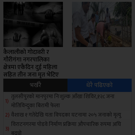
कैलालीको गोदावरी र
गौरीगंगा नगरपालिका
क्षेत्रमा एकैदिन दुई महिला
सहित तीन जना मृत भेटिए
भर्खरै
धेरै पढिएको
तुलसीपुरको मानपुरमा निःशुल्क आँखा शिविर,१२८ जना
मोतिविन्दुका बिरामी फेला
वैशाख १ गतेदेखि यता विपदका घटनामा २०५ जनाको मृत्यु
विराटनगरमा पोडवे निर्माण प्रक्रिया औपचारिक रुपमा अघि
बढ्यो