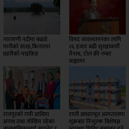
नारायणी नदीमा बढ्यो
विपद व्यवस्थापनका लागि
पानीको सतह,किनारमा
२६ हजार बढी सुरक्षाकर्मी
प्रहरीको माइकिङ
तैनाथ, टोल फ्री नम्बर
सञ्चालन
राजपुरको रात्री आविमा
राप्ती आधारभूत अस्पतालमा
अनाथ तथा जोखिम रहेका
शुक्रबार निःशुल्क विशेषज्ञ
बालबालिकालाई सुपानेट र
स्वास्थ्य शिविर सञ्चालन हुने