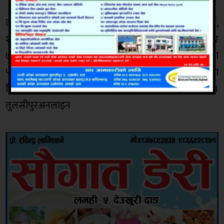
त्यस्तै शैक्षिक शत्र २०६७ देखि २०७७ सम्म विद्यावारिधि, आचार्य,
शास्त्री, आयुर्वेद स्नातक, एकवर्षे शिक्षाशास्त्रीमा उत्तीर्ण ४ हजार
७ सय ७३ विद्यार्थीमध्ये दीक्षित हुनका लागि आवेदन दिएका
५७५ जना दीक्षार्थी दीक्षित भएका छन् । भने समारोहमा ६२ जना
विद्यार्थीलाई स्वर्ण पदकले सम्मान गरिएको छ ।
तुलसीपुरअनलाइन