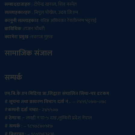
सम्बाददाताहरु
: टोपेन्द्र खनाल, शिव बस्नेत
सल्लाहकारहरु
: बिपुल पोख्रेल, उदय जि.एम
कानुनी सल्लाहकार
: वरिष्ठ अधिवक्ता रेवतीरमण भट्टराई
प्राविधिक :
राजन चौधरी
क्यामेरा प्रमुख :
नवराज गुरुङ
सामाजिक संजाल
सम्पर्क
एम.बि.के.एन मिडिया प्रा.लिद्वारा संचालित सिधा-पत्र डटकम
# सूचना तथा प्रसारण विभाग दर्ता नं .
:– २४५९/०७७-०७८
#
कम्पनी दर्ता नम्बर
:- २४५५०७
# ठेगाना
:- लमही न.पा-५ दाङ,लुम्बिनी प्रदेश नेपाल
# सम्पर्क
: – ९८५७८४०५१७
# बिज्ञापन
: – ९८०९५६३२३६