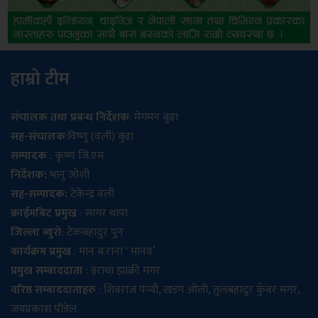
हाम्रो टीम
संचालक तथा प्रबन्ध निर्देशक
: मेगमन बुढा
सह-संचालक
:विष्णु (वली) बुढा
सम्पादक
: कृष्ण जि.एम
निर्देशक:
भानु जोशी
सह-सम्पादक:
टेकेन्द्र वली
क्राईमबिट प्रमुख
: सागर थापा
जिल्ला ब्युरो
: टेकबहादुर पुन
कार्यक्रम प्रमुख
: मान ब.राना ‘ मानव’
प्रमुख सम्बाददाता
: इराधा झाक्री मगर
वरिष्ठ सम्बाददाताहरु
: शिवराज पन्थी, खडग ओली, तुलबहादुर कुँवर मगर,
जयप्रकाश पौडेल