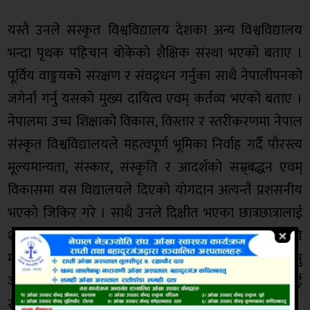
यस्तै उनले संस्कृत विश्वविद्यालय देशका अन्य विश्वविद्यालय
भन्दा पृथक पहिचान बोकेको शैक्षिक संस्था भएको बताए ।
पूर्विय वाङ्मयको संरक्षण र संवद्र्धन गर्नुका साथै नेपालीपनको
जगेर्ना गर्नु यसको मुख्य दायित्व एवम् कर्तव्य भएको बताए ।
नेपालमा उच्च शिक्षाको विकास, विस्तार र स्तरीकरणमा नेपाल
संस्कृत विश्वविद्यालयले महत्वपूर्ण भूमिका निर्वाह गर्दै पौरस्त्य
मूल्यमान्यता, संस्कार, संस्कृति र आदर्शको सम्र्बद्धन एवम्
विकासमा यस विद्यालयले दिएको योगदान अत्यन्तै प्रशंसनीय
भएको जिकिर गरे । साथै उनले दिक्षीत भएका छात्रछात्रालाई
शुभकामना दिदै राजनितिक आस्था एवम् दलगत अभ्यासदेखि
माथि उठेर शैक्षिक तथा प्राज्ञिकस्तर अभिवृद्धि गर्न समर्पित हुनु
जरुरी बताए । उनले यस विश्वविद्यालयका कार्ययोजनाहरुलाई
सघाउन सदैव तयार रहेको बताए ।