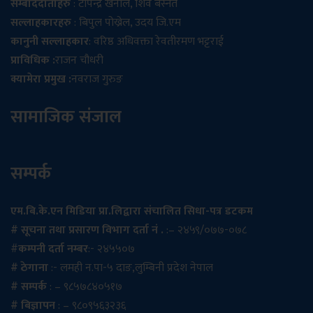
सम्बाददाताहरु
: टोपेन्द्र खनाल, शिव बस्नेत
सल्लाहकारहरु
: बिपुल पोख्रेल, उदय जि.एम
कानुनी सल्लाहकार
: वरिष्ठ अधिवक्ता रेवतीरमण भट्टराई
प्राविधिक :
राजन चौधरी
क्यामेरा प्रमुख :
नवराज गुरुङ
सामाजिक संजाल
सम्पर्क
एम.बि.के.एन मिडिया प्रा.लिद्वारा संचालित सिधा-पत्र डटकम
# सूचना तथा प्रसारण विभाग दर्ता नं .
:– २४५९/०७७-०७८
#
कम्पनी दर्ता नम्बर
:- २४५५०७
# ठेगाना
:- लमही न.पा-५ दाङ,लुम्बिनी प्रदेश नेपाल
# सम्पर्क
: – ९८५७८४०५१७
# बिज्ञापन
: – ९८०९५६३२३६