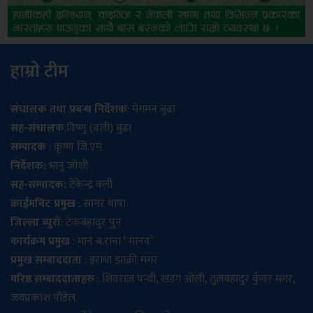
हाम्रो टीम
संचालक तथा प्रबन्ध निर्देशक
: मेगमन बुढा
सह-संचालक
:विष्णु (वली) बुढा
सम्पादक
: कृष्ण जि.एम
निर्देशक:
भानु जोशी
सह-सम्पादक:
टेकेन्द्र वली
क्राईमबिट प्रमुख
: सागर थापा
जिल्ला ब्युरो
: टेकबहादुर पुन
कार्यक्रम प्रमुख
: मान ब.राना ‘ मानव’
प्रमुख सम्बाददाता
: इराधा झाक्री मगर
वरिष्ठ सम्बाददाताहरु
: शिवराज पन्थी, खडग ओली, तुलबहादुर कुँवर मगर,
जयप्रकाश पौडेल