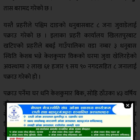
तास बरामद गरेको छ ।
यस्तै प्रहरीले पश्चिम दाङको धनुबासबाट ८ जना जुवाडेलाई
पक्राउ गरेको छ । इलाका प्रहरी कार्यालय खिलतपुरबाट
खटिएको प्रहरीले बबई गाउँपालिका वडा नम्बर ३ धनुबास
स्थिति केशब भन्ने केशकुमार विकको घरमा जुवा खेलिरहेको
अवस्थामा २ लाख ६१ हजार ९ सय ९० नगदसहित ८ जनालाई
पक्राउ गरेको हो ।
पक्राउ पर्नेमा घर धनि केशकुमार बिक, सोहि ठाँउका ४३ वर्षिय
लोकबहादुर खड्का,४९ वर्षका पर्साराम बिक,२४ वर्षका
शेरबहादुर बिक र प्रेम पुन,बबई–४ सुन्दरखालका ३२ वर्षिय
बिमल भन्ने बिनबहादुर घर्ती,२९ वर्षका बिक्कि नेपाली र २९
वर्षिय भिमबहादुर भन्ने भाइलाल नेपाली रहेको जिल्ला प्रहरी