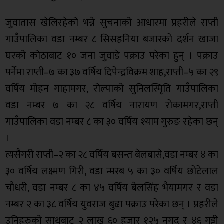
जुवातास खेलिरहेको भन्ने सुचनाको आधारमा प्रहरीले राप्ती
गाउँपालिका वडा नम्बर ८ सिसहनिया बजारको दर्शन खाजा
घरको कोठाबाट १० जना जुवाडे पक्राउ परेका हुन् । पक्राउ
पर्नेमा राप्ती–७ का ३७ वर्षिय दिपेन्द्रविक्रम शाह,राप्ती–५ का २९
वर्षिय मोहन गाहामगर, रोल्पाको सुनिलस्मिृति गाउँपालिका
वडा नम्बर ७ का २८ वर्षिय नारायण रोकामगर,राप्ती
गाउँपालिका वडा नम्बर ८ का ३० वर्षिय श्याम गुरुङ रहेका छन्
।
त्यसैगरी राप्ती–२ का २८ वर्षिय बसन्त बेलबासे,वडा नम्बर ४ का
३० वर्षिय लक्ष्मण गिरी, वडा न्मरब ५ का ३० वर्षिय छोटेलाल
चौधरी, वडा नम्बर ८ का ४५ वर्षिय बेलसिंह भैयामगर र वडा
नम्बर २ का ३८ वर्षिय युवराज बुढा पक्राउ परेका छन् । प्रहरीले
उनिहरुको साथबाट २ लाख ६० हजार १२५ नगद र ४६ गड्डी