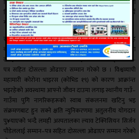
निर्देशक दुलमदास चौधरीलाई मायाको चिनो प्रदान गरिएको
थियो । लमही जेसिजले एक हप्ता सम्म विभिन्न सामाजिक कार्य
गरेको थियो ।
स्वास्थ्यकर्मी सहित पाँचजना सम्मानित लमही जेसिजले सप्ताह
कार्यक्रम अन्तरगत सातौँ दिन स्वागत तथा समापन कार्यक्रममा
लमही अस्पतालका स्वास्थ्यकर्मी सहित पाँचजनालाई सम्मान–
पत्र सहित दोसल्ला ओढाएर सम्मान गरेको छ । विश्वव्यापी
महामारी कोरोना भाइरस (कोभिड १९) को कारण आक्रांन्त
भइरहेको अवस्थामा आफ्नो जीवन दाउमा लगाइ स्थानीय गाउँ–
गाउँमा पुगि नागरिकहरूको स्वाब संकलनमा खटिनु भइ
संक्रमणबाट हुन सक्ने क्षति न्युनिकरणमा अतुलनीय योगदान
पु¥याएको भन्दै लमही अस्पतालका ल्याव टेक्निसियन सिर्जन
पौडेललाई सम्मान–पत्र सहित दोसल्ला ओढाएर सम्मान गरेको