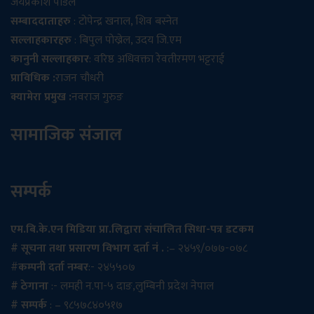
जयप्रकाश पौडेल
सम्बाददाताहरु
: टोपेन्द्र खनाल, शिव बस्नेत
सल्लाहकारहरु
: बिपुल पोख्रेल, उदय जि.एम
कानुनी सल्लाहकार
: वरिष्ठ अधिवक्ता रेवतीरमण भट्टराई
प्राविधिक :
राजन चौधरी
क्यामेरा प्रमुख :
नवराज गुरुङ
सामाजिक संजाल
सम्पर्क
एम.बि.के.एन मिडिया प्रा.लिद्वारा संचालित सिधा-पत्र डटकम
# सूचना तथा प्रसारण विभाग दर्ता नं .
:– २४५९/०७७-०७८
#
कम्पनी दर्ता नम्बर
:- २४५५०७
# ठेगाना
:- लमही न.पा-५ दाङ,लुम्बिनी प्रदेश नेपाल
# सम्पर्क
: – ९८५७८४०५१७