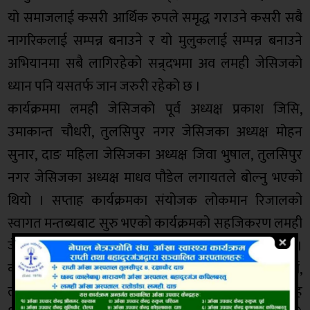
यो समाजलाई कसरी आर्थिक रुपले समृद्ध गराउने कसरी सबै
नागरिकलाई सम्पन्न बनाउने र यो मुलुकलाई सम्पन्न बनाउने
अभियानमा सबै लागिरहेको सन्र्दभमा अव लमही जेसिजको
ध्यान पनि यसतर्फ जान जरुरी रहेको छ ।
कार्यक्रममा लमही जेसिजको पूर्व अध्यक्ष प्रकाश जिसि,
उमाकान्त चौधरी, तुलसिपुर नगर जेसिजका अध्यक्ष मोहन
सुनार, दाङ महिला जेसिजका अध्यक्ष जिवा भुषाल, तुलसिपुर
नगर जेसिजका अध्यक्ष माधव पौडेल लगायतले बोल्नु भएको
थियो । सप्ताह कार्यक्रमका संयोजक लोकमान रिजालको
स्वागत मन्तब्यबाट सुरु भएको कार्यक्रमको सहजिकरण लमही
जेसिजको महासचिव जयप्रकाश पौडेलले गर्नु भएको थियो ।
कार्यक्रममा प्रदेश नं.५ का प्रदेशसभा सदस्य रेवतीरमण शर्मा,
लमही नगरपालिका नगर प्रमुख कुलबहादुर केसी, सप्ताह