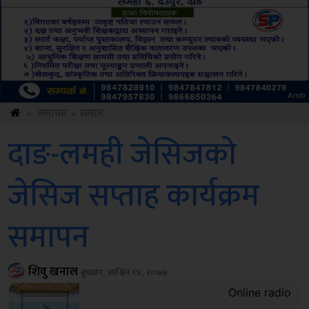
mb
ks
»
समाचार
»
समाज
दाङ-लमही जेसिजको
जेसिज सप्ताह कार्यक्रम
समापन
शिवु खनाल
बुधबार, आश्विन १४, २०७७