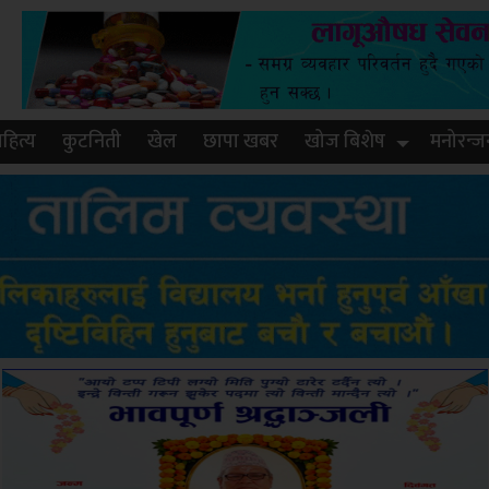
हित्य
कुटनिती
खेल
छापा खबर
खोज बिशेष
मनोरन्ज