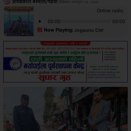
ओमप्रकाश बस्याल/गढवा
बिहिबार, फाल्गुण ०४, २०७९