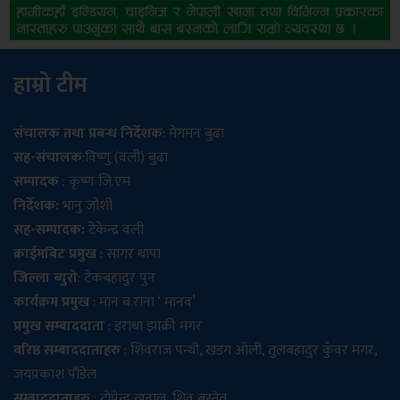
हाम्रो टीम
संचालक तथा प्रबन्ध निर्देशक
: मेगमन बुढा
सह-संचालक
:विष्णु (वली) बुढा
सम्पादक
: कृष्ण जि.एम
निर्देशक:
भानु जोशी
सह-सम्पादक:
टेकेन्द्र वली
क्राईमबिट प्रमुख
: सागर थापा
जिल्ला ब्युरो
: टेकबहादुर पुन
कार्यक्रम प्रमुख
: मान ब.राना ‘ मानव’
प्रमुख सम्बाददाता
: इराधा झाक्री मगर
वरिष्ठ सम्बाददाताहरु
: शिवराज पन्थी, खडग ओली, तुलबहादुर कुँवर मगर,
जयप्रकाश पौडेल
सम्बाददाताहरु
: टोपेन्द्र खनाल, शिव बस्नेत