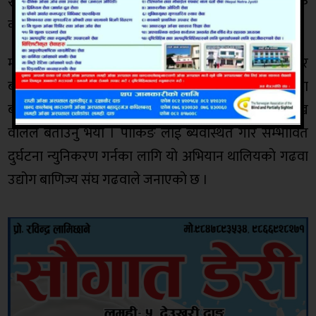
साे मार्किङ्ग क्षेत्र भन्दा भित्र पार्किङ हुनुपर्ने अस्थायि ट्राफिक
कार्यालय गढवाका प्रमुख जित बहादुर वलिले बताउनु भयाे ।
मार्किङ्ग कार्य सम्पन्न भई पहिलाे चरणमा मार्किङ्ग क्षेत्र भित्र माेटर
बाईक राख्न सुझाव दिने र साे कार्य हुदा पनि पार्किङ क्षेत्र भन्दा
बाहिर माेटर बाईक पार्किङ भएमा जरिवाना समेत गरिने प्रमुख
वलिले बताउनु भयाे । पार्किङ लाई ब्यवस्थित गरि सम्भावित
दुर्घटना न्युनिकरण गर्नका लागि याे अभियान थालियकाे गढवा
उद्योग बाणिज्य संघ गढवाले जनाएकाे छ ।