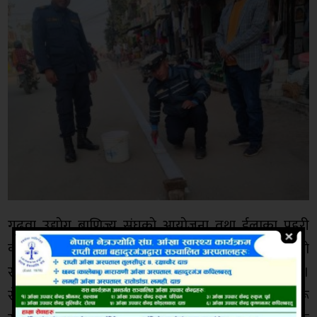
गढवा उद्याेग बाणिज्य संघकाे आयाेजना तथा ईलाका प्रहरी
कार्यालय गढवा र अस्थायि ट्राफिक कार्यालय गढवाकाे
सहयाेग एवं समन्वयमा सेताे मार्किङ्ग कार्यक्रम शुरू भएकाे हाे ।
सेताे मार्किङ्ग कार्य सम्पन्न पश्चात् माेटर बाईक तथा साईकलहरू