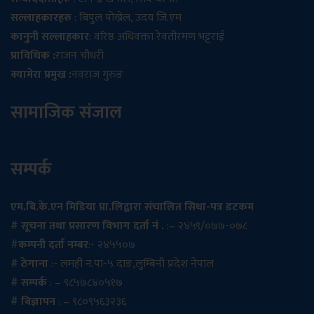
सल्लाहकारहरु
: बिपुल पोख्रेल, उदय जि.एम
कानुनी सल्लाहकार
: वरिष्ठ अधिवक्ता रेवतीरमण भट्टराई
प्राविधिक :
राजन चौधरी
क्यामेरा प्रमुख :
नवराज गुरुङ
सामाजिक संजाल
सम्पर्क
एम.बि.के.एन मिडिया प्रा.लिद्वारा संचालित सिधा-पत्र डटकम
# सूचना तथा प्रसारण विभाग दर्ता नं .
:– २४५९/०७७-०७८
#
कम्पनी दर्ता नम्बर
:- २४५५०७
# ठेगाना
:- लमही न.पा-५ दाङ,लुम्बिनी प्रदेश नेपाल
# सम्पर्क
: – ९८५७८४०५१७
# बिज्ञापन
: – ९८०९५६३२३६