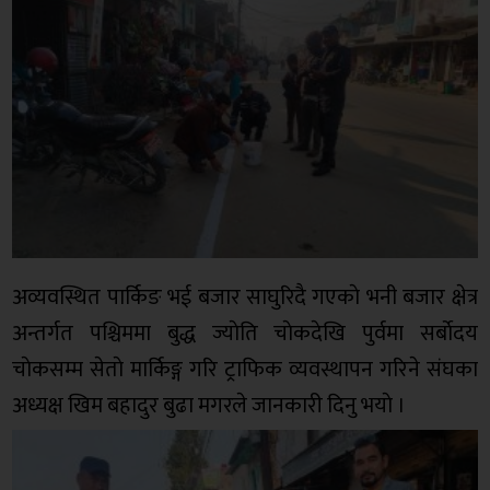
अव्यवस्थित पार्किङ भई बजार साघुरिदै गएकाे भनी बजार क्षेत्र
अन्तर्गत पश्चिममा बुद्ध ज्याेति चाेकदेखि पुर्वमा सर्बाेदय
चाेकसम्म सेताे मार्किङ्ग गरि ट्राफिक व्यवस्थापन गरिने संघका
अध्यक्ष खिम बहादुर बुढा मगरले जानकारी दिनु भयाे ।