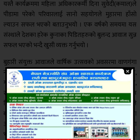
यस्तै कार्यक्रममा महिला अधिकारकर्मी दिना सुवेदी(कमाल)ले
पीडामा परेको परिवारलाई सानो सहयोगले मुहारमा हाँसो
ल्याउन सफल भएको बताउनुभयो । एक वर्षको समयमा यस
संस्थाले देशका हरेक कुनाका पिडितहरुको बुलन्द आवाज सुन्न
सफल भएको भन्दै खुसी व्यक्त गर्नुभयो ।
बुहारी संयुक्त आवाजले वार्षिक उत्सवको अवसरमा वाणगंगा
नगरपालिकाको बैजलपुर र वडा नं ८ मा रहेका अति विपन्न,
गरिव तथा एकल महिलाहरुलाई चामल, नुन, तेल, दाल,
स्वाबिन, लगायत कोरोनाबाट बच्नको लागि मास्क, साबुन
वितरण गरेको प्रेस सल्लाहकार भगवती न्यौपानेले
बताउनुभएको छ । कार्यक्रममा जिल्ला संयोजक चन्द्रा
अर्यालको अध्यक्षता,उपाध्यक्ष सुष्मा खाँणको स्वागत मन्तव्यमा
भएको कार्यक्रमको संचालन सचिव अन्जु बन्जाडेले गर्नु भएको