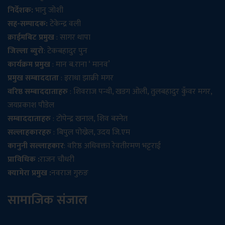
निर्देशक:
भानु जोशी
सह-सम्पादक:
टेकेन्द्र वली
क्राईमबिट प्रमुख
: सागर थापा
जिल्ला ब्युरो
: टेकबहादुर पुन
कार्यक्रम प्रमुख
: मान ब.राना ‘ मानव’
प्रमुख सम्बाददाता
: इराधा झाक्री मगर
वरिष्ठ सम्बाददाताहरु
: शिवराज पन्थी, खडग ओली, तुलबहादुर कुँवर मगर,
जयप्रकाश पौडेल
सम्बाददाताहरु
: टोपेन्द्र खनाल, शिव बस्नेत
सल्लाहकारहरु
: बिपुल पोख्रेल, उदय जि.एम
कानुनी सल्लाहकार
: वरिष्ठ अधिवक्ता रेवतीरमण भट्टराई
प्राविधिक :
राजन चौधरी
क्यामेरा प्रमुख :
नवराज गुरुङ
सामाजिक संजाल