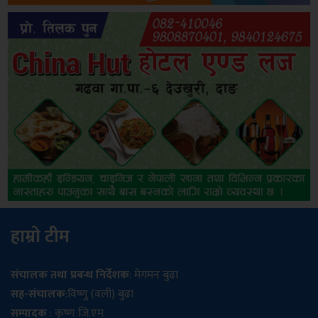
हाम्रो टीम
संचालक तथा प्रबन्ध निर्देशक
: मेगमन बुढा
सह-संचालक
:विष्णु (वली) बुढा
सम्पादक
: कृष्ण जि.एम