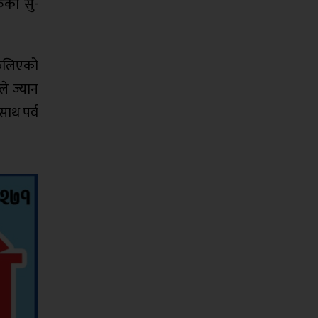
रुको सु-
 फैलिएको
ले ज्यान
साथ पर्व