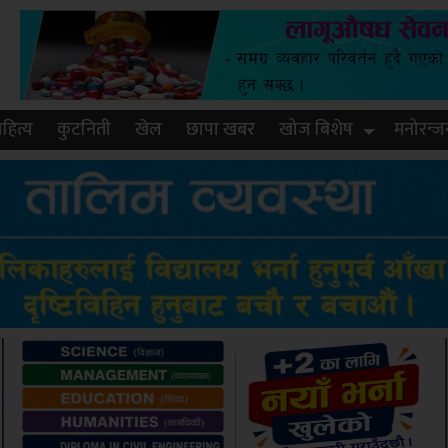
हित्य
कुटनिती
खेल
छापा खबर
खोज बिशेष
मनोरन्ज