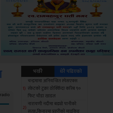
Sdc
ा
भर्खरै
धेरै पढिएको
चन्द्रमामा अनियन्त्रित स्पेसएक्स
रकेटको टुक्रा ठोक्किँदा करिब ९०
फिट चौडा खाडल
नारायणी नदीमा बढ्यो पानीको
सतह,किनारमा प्रहरीको माइकिङ