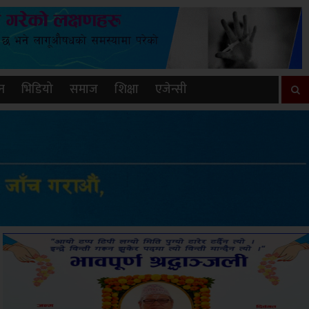
न
भिडियो
समाज
शिक्षा
एजेन्सी