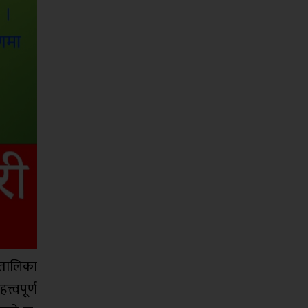
ितालिका
त्वपूर्ण