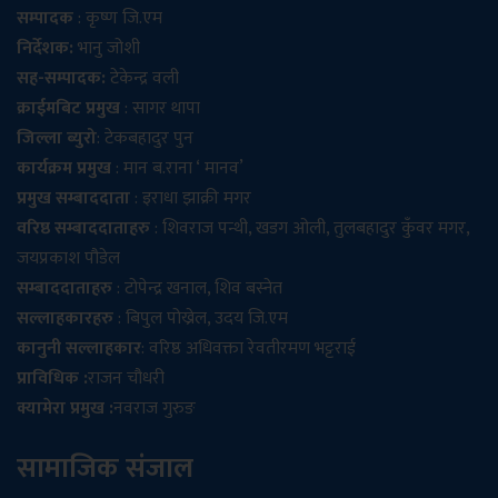
सम्पादक
: कृष्ण जि.एम
निर्देशक:
भानु जोशी
सह-सम्पादक:
टेकेन्द्र वली
क्राईमबिट प्रमुख
: सागर थापा
जिल्ला ब्युरो
: टेकबहादुर पुन
कार्यक्रम प्रमुख
: मान ब.राना ‘ मानव’
प्रमुख सम्बाददाता
: इराधा झाक्री मगर
वरिष्ठ सम्बाददाताहरु
: शिवराज पन्थी, खडग ओली, तुलबहादुर कुँवर मगर,
जयप्रकाश पौडेल
सम्बाददाताहरु
: टोपेन्द्र खनाल, शिव बस्नेत
सल्लाहकारहरु
: बिपुल पोख्रेल, उदय जि.एम
कानुनी सल्लाहकार
: वरिष्ठ अधिवक्ता रेवतीरमण भट्टराई
प्राविधिक :
राजन चौधरी
क्यामेरा प्रमुख :
नवराज गुरुङ
सामाजिक संजाल