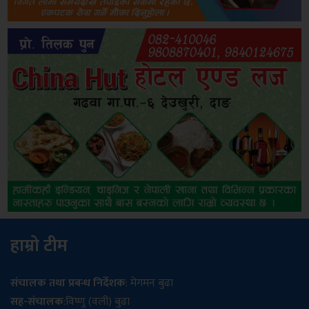
हाम्रो टीम
संचालक तथा प्रबन्ध निर्देशक
: मेगमन बुढा
सह-संचालक
:विष्णु (वली) बुढा