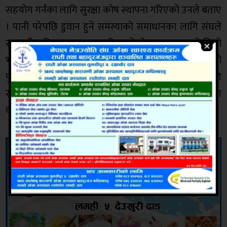
सहयोग गर्नका लागि सुरक्षा कोष स्थापना गरिएको उनले बताए
। पानी परेपछि डुवान हुने समस्याको समाधानका लागि संघले
सम्वन्धीत निकायमा पहल गरि राखेको अध्यक्ष वुढाथोकीको
भनाइ रहेको छ । क्षति पुगेका उद्योगी तथा व्यावसायीहरुको
पुगेको क्षतिको आधारमा वर्गीकरण गरेर विवरण लिएको क्षति
सङंकलन समितीका संयोजक तथा दाङ जिल्ला उद्योग
वाणिज्य संघका बरिष्ठ उपाध्यक्ष नरेश कार्कीले जानकारी दिए ।