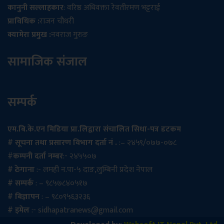
कानुनी सल्लाहकार
: वरिष्ठ अधिवक्ता रेवतीरमण भट्टराई
प्राविधिक :
राजन चौधरी
क्यामेरा प्रमुख :
नवराज गुरुङ
सामाजिक संजाल
सम्पर्क
एम.बि.के.एन मिडिया प्रा.लिद्वारा संचालित सिधा-पत्र डटकम
# सूचना तथा प्रसारण विभाग दर्ता नं .
:– २४५९/०७७-०७८
#
कम्पनी दर्ता नम्बर
:- २४५५०७
# ठेगाना
:- लमही न.पा-५ दाङ,लुम्बिनी प्रदेश नेपाल
# सम्पर्क
: – ९८५७८४०५१७
# बिज्ञापन
: – ९८०९५६३२३६
# इमेल
:-
sidhapatranews@gmail.com