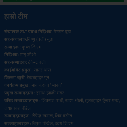
हाम्रो टीम
संचालक तथा प्रबन्ध निर्देशक
: मेगमन बुढा
सह-संचालक
:विष्णु (वली) बुढा
सम्पादक
: कृष्ण जि.एम
निर्देशक:
भानु जोशी
सह-सम्पादक:
टेकेन्द्र वली
क्राईमबिट प्रमुख
: सागर थापा
जिल्ला ब्युरो
: टेकबहादुर पुन
कार्यक्रम प्रमुख
: मान ब.राना ‘ मानव’
प्रमुख सम्बाददाता
: इराधा झाक्री मगर
वरिष्ठ सम्बाददाताहरु
: शिवराज पन्थी, खडग ओली, तुलबहादुर कुँवर मगर,
जयप्रकाश पौडेल
सम्बाददाताहरु
: टोपेन्द्र खनाल, शिव बस्नेत
सल्लाहकारहरु
: बिपुल पोख्रेल, उदय जि.एम