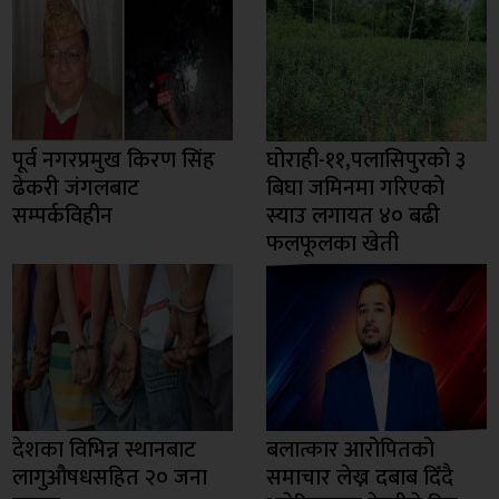
पूर्व नगरप्रमुख किरण सिंह
घोराही-११,पलासिपुरको ३
ढेकरी जंगलबाट
बिघा जमिनमा गरिएको
सम्पर्कविहीन
स्याउ लगायत ४० बढी
फलफूलका खेती
देशका विभिन्न स्थानबाट
बलात्कार आरोपितको
लागुऔषधसहित २० जना
समाचार लेख्न दबाब दिँदै