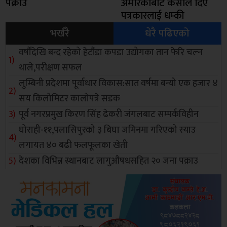
पक्राउ
अमेरिकाबाट केसीले दिए
पत्रकारलाई धम्की
भर्खरै
धेरै पढिएको
वर्षौंदेखि बन्द रहेको हेटौंडा कपडा उद्योगका तान फेरि चल्न
थाले,परीक्षण सफल
लुम्बिनी प्रदेशमा पूर्वाधार विकास:सात वर्षमा बन्यो एक हजार ४
सय किलोमिटर कालोपत्रे सडक
पूर्व नगरप्रमुख किरण सिंह ढेकरी जंगलबाट सम्पर्कविहीन
घोराही-११,पलासिपुरको ३ बिघा जमिनमा गरिएको स्याउ
लगायत ४० बढी फलफूलका खेती
देशका विभिन्न स्थानबाट लागुऔषधसहित २० जना पक्राउ