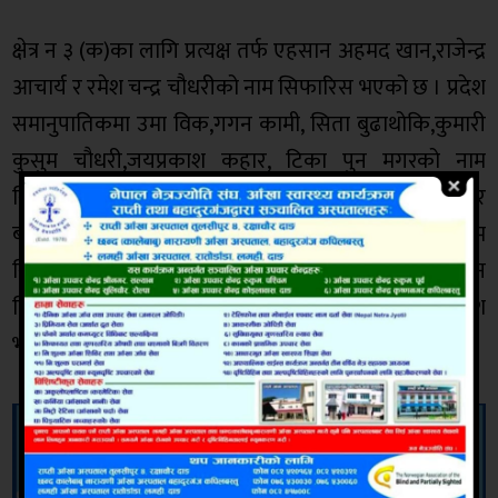
क्षेत्र न ३ (क)का लागि प्रत्यक्ष तर्फ एहसान अहमद खान,राजेन्द्र
आचार्य र रमेश चन्द्र चौधरीको नाम सिफारिस भएको छ । प्रदेश
समानुपातिकमा उमा विक,गगन कामी, सिता बुढाथोकि,कुमारी
कुसुम चौधरी,जयप्रकाश कहार, टिका पुन मगरको नाम
सिफारिस भएको छ । क्षेत्र न ३ (ख)का लागि प्रत्यक्ष तर्फ चुर
बहादुर खड्का,अर्जुन सापकोटा र केशर वलीको नाम
सिफारिस भएको छ । प्रदेश समानुपातिकमा सवनम खातुन
गितादेवि सुनार र मैयान खानको नामसमानुपातिकमा सिफारिश
भएको छ ।