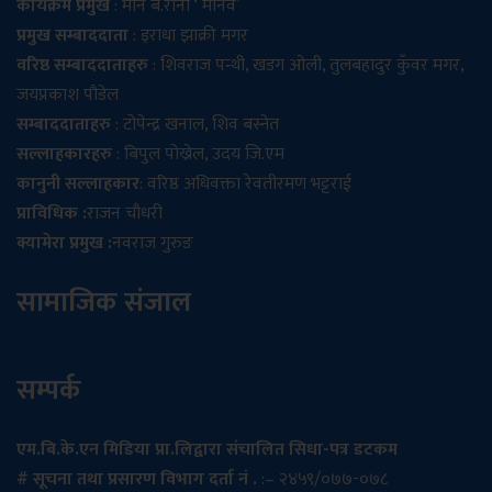
कार्यक्रम प्रमुख
: मान ब.राना ‘ मानव’
प्रमुख सम्बाददाता
: इराधा झाक्री मगर
वरिष्ठ सम्बाददाताहरु
: शिवराज पन्थी, खडग ओली, तुलबहादुर कुँवर मगर,
जयप्रकाश पौडेल
सम्बाददाताहरु
: टोपेन्द्र खनाल, शिव बस्नेत
सल्लाहकारहरु
: बिपुल पोख्रेल, उदय जि.एम
कानुनी सल्लाहकार
: वरिष्ठ अधिवक्ता रेवतीरमण भट्टराई
प्राविधिक :
राजन चौधरी
क्यामेरा प्रमुख :
नवराज गुरुङ
सामाजिक संजाल
सम्पर्क
एम.बि.के.एन मिडिया प्रा.लिद्वारा संचालित सिधा-पत्र डटकम
# सूचना तथा प्रसारण विभाग दर्ता नं .
:– २४५९/०७७-०७८