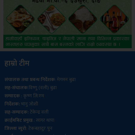
हाम्रो टीम
संचालक तथा प्रबन्ध निर्देशक
: मेगमन बुढा
सह-संचालक
:विष्णु (वली) बुढा
सम्पादक
: कृष्ण जि.एम
निर्देशक:
भानु जोशी
सह-सम्पादक:
टेकेन्द्र वली
क्राईमबिट प्रमुख
: सागर थापा
जिल्ला ब्युरो
: टेकबहादुर पुन