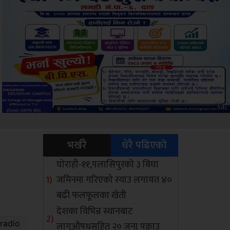
Amb
भर्खरै
धेरै पढिएको
घोराही-११,पलासिपुरको ३ बिघा
जमिनमा गरिएको स्याउ लगायत ४०
बढी फलफूलका खेती
देशका विभिन्न स्थानबाट
लागुऔषधसहित २० जना पक्राउ