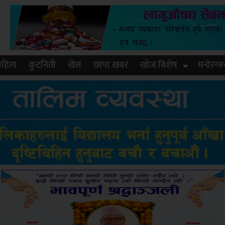
हित्य
कुटनिती
खेल
छापा खबर
खोज बिशेष
मनोरन्ज