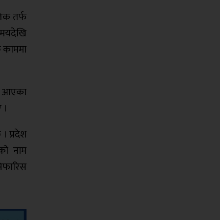
िक तर्फ
समयदेखि
क काममा
्दै आएका
ए ।
। प्रदेश
रको नाम
 सिफारिस