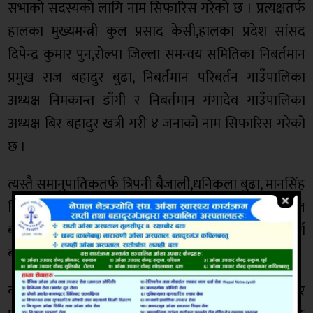
सभाको सदस्यको लागि नाम सिफारिस गरेको छ । प्रत्यक्षतर्फ
हालका मुख्यमन्त्री कुल प्रसाद केसी,हालका प्रदेश सांसद
दिपेन्द्र कुमार पुन,राेल्पा जिल्ला समन्वय समितिका निबर्तमान
प्रमुख राज बहादुर बुढा, निबर्तमान परिबर्तन गाउँपालिका
अध्यक्ष निमकान्त डाँगी र निबर्तमान गंगादेव गाउँपालिका
अध्यक्ष बिर बहादुर खत्री गरी ४ जनाको नाम सिफारिस गरेको
छ ।
त्यस्तै समानुपातिकतर्फ त्रिपनी बैजाली,धनिकला बुढा, मानसिंह
बिक,हित कुमारी बुढा,लालसरी घर्ति,शेरसिं बन्दिपुरे,शान्तराज
बोहरा,गोबिन्द पुन,राम बहादुर वली,भक्त बहादुर वली र पुर्ण
बहादुर दमाइको नाम सिफरिस गरेको छ ।
कार्यक्रममा प्रदेश सभा निर्बाचान ख को सचिवमा नन्द बहादुर