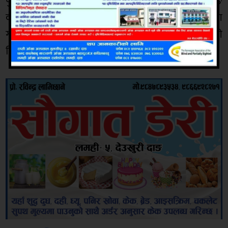
पुनलाइ चयन गरेको छ । साथै कार्यक्रममा माडी १ का नरसिङ
वली नेकपा एमाले परित्याग गरी र रमेश केसी नकपा परित्याग
गरी माओबादी केन्द्र प्रवेश समेत गरेका आयाेजकले जानकारी
दिएको छ ।