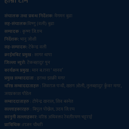
हाम्रो टीम
संचालक तथा प्रबन्ध निर्देशक
: मेगमन बुढा
सह-संचालक
:विष्णु (वली) बुढा
सम्पादक
: कृष्ण जि.एम
निर्देशक:
भानु जोशी
सह-सम्पादक:
टेकेन्द्र वली
क्राईमबिट प्रमुख
: सागर थापा
जिल्ला ब्युरो
: टेकबहादुर पुन
कार्यक्रम प्रमुख
: मान ब.राना ‘ मानव’
प्रमुख सम्बाददाता
: इराधा झाक्री मगर
वरिष्ठ सम्बाददाताहरु
: शिवराज पन्थी, खडग ओली, तुलबहादुर कुँवर मगर,
जयप्रकाश पौडेल
सम्बाददाताहरु
: टोपेन्द्र खनाल, शिव बस्नेत
सल्लाहकारहरु
: बिपुल पोख्रेल, उदय जि.एम
कानुनी सल्लाहकार
: वरिष्ठ अधिवक्ता रेवतीरमण भट्टराई
प्राविधिक :
राजन चौधरी