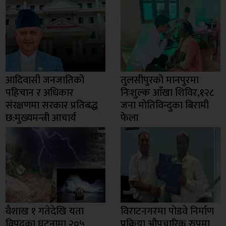
आदिवासी जनजातिको
तुलसीपुरको मानपुरमा
पहिचान र अधिकार
निःशुल्क आँखा शिविर,१२८
संरक्षणमा सरकार प्रतिबद्ध
जना मोतिविन्दुका बिरामी
छ:मुख्यमन्त्री आचार्य
फेला
वैशाख १ गतेदेखि यता
विराटनगरमा पोडवे निर्माण
विपदका घटनामा २०५
प्रक्रिया औपचारिक रुपमा