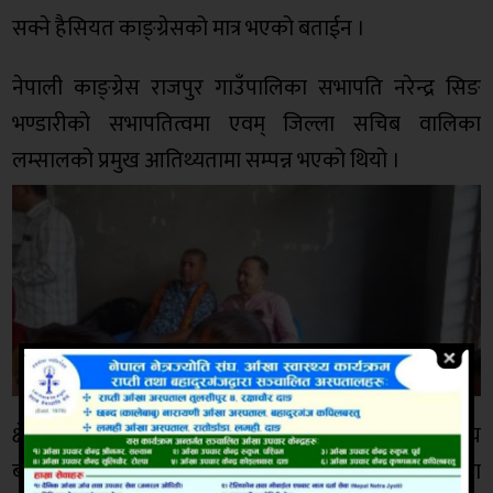
सक्ने हैसियत काङ्ग्रेसको मात्र भएको बताईन ।
नेपाली काङ्ग्रेस राजपुर गाउँपालिका सभापति नरेन्द्र सिङ
भण्डारीको सभापतित्वमा एवम् जिल्ला सचिब वालिका
लम्सालको प्रमुख आतिथ्यतामा सम्पन्न भएको थियो ।
क्षेत्र नम्बर १ का सचिव खेमराज चौधरी,जिल्ला सदस्य
बालकुमारी पोखरेल,महाधिवेशन प्रतिनिधि तथा गाउँपालिका