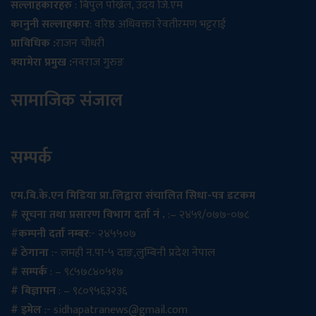
सल्लाहकारहरु
: बिपुल पोख्रेल, उदय जि.एम
कानुनी सल्लाहकार
: वरिष्ठ अधिवक्ता रेवतीरमण भट्टराई
प्राविधिक :
राजन चौधरी
क्यामेरा प्रमुख :
नवराज गुरुङ
सामाजिक संजाल
सम्पर्क
एम.बि.के.एन मिडिया प्रा.लिद्वारा संचालित सिधा-पत्र डटकम
# सूचना तथा प्रसारण विभाग दर्ता नं .
:– २४५९/०७७-०७८
#
कम्पनी दर्ता नम्बर
:- २४५५०७
# ठेगाना
:- लमही न.पा-५ दाङ,लुम्बिनी प्रदेश नेपाल
# सम्पर्क
: – ९८५७८४०५१७
# बिज्ञापन
: – ९८०९५६३२३६
# इमेल
:-
sidhapatranews@gmail.com