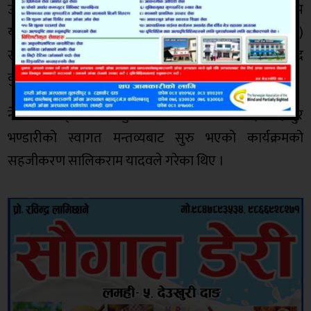
उपाध्यक्ष धनपतीदेबि यादव, क्षेत्रीय सल्लाहकार रामप्रताप
यादव,क्षेत्रीय सदस्य रिता विक,सहजराम बर्मा,क्षेत्र नम्बर १ (ख)
सचिब लालबिर खड्का,राजपुर गाउँपालिका अध्यक्ष शरद
कुमार बुढाथोकी लगायतले सम्बोधन गरेका थिए ।
नेपाली काङ्ग्रेस राजपुर गाउँपालिका सचिव इन्द्रबहादुर
भण्डारीको स्वागत मन्तव्यबाट सुरु भएको कार्यक्रमको
सहजीकरण सालिकराम यादवले गरेका थिए ।