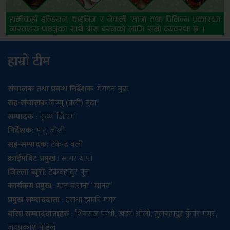
हाम्रो टीम
संचालक तथा प्रबन्ध निर्देशक
: मेगमन बुढा
सह-संचालक
:विष्णु (वली) बुढा
सम्पादक
: कृष्ण जि.एम
निर्देशक:
भानु जोशी
सह-सम्पादक:
टेकेन्द्र वली
क्राईमबिट प्रमुख
: सागर थापा
जिल्ला ब्युरो
: टेकबहादुर पुन
कार्यक्रम प्रमुख
: मान ब.राना ‘ मानव’
प्रमुख सम्बाददाता
: इराधा झाक्री मगर
वरिष्ठ सम्बाददाताहरु
: शिवराज पन्थी, खडग ओली, तुलबहादुर कुँवर मगर,
जयप्रकाश पौडेल