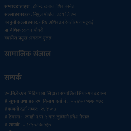
सम्बाददाताहरु
: टोपेन्द्र खनाल, शिव बस्नेत
सल्लाहकारहरु
: बिपुल पोख्रेल, उदय जि.एम
कानुनी सल्लाहकार
: वरिष्ठ अधिवक्ता रेवतीरमण भट्टराई
प्राविधिक :
राजन चौधरी
क्यामेरा प्रमुख :
नवराज गुरुङ
सामाजिक संजाल
सम्पर्क
एम.बि.के.एन मिडिया प्रा.लिद्वारा संचालित सिधा-पत्र डटकम
# सूचना तथा प्रसारण विभाग दर्ता नं .
:– २४५९/०७७-०७८
#
कम्पनी दर्ता नम्बर
:- २४५५०७
# ठेगाना
:- लमही न.पा-५ दाङ,लुम्बिनी प्रदेश नेपाल
# सम्पर्क
: – ९८५७८४०५१७