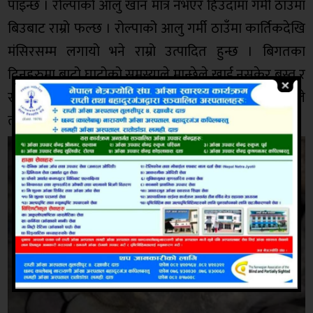
पाइन्छ । रोल्पाको आलु खान मात्र नभएर हिउँदामा गर्मी ठाँउमा
बिउबाट राम्रो फल्छ । रोल्पाको आलु गर्मी ठाउँमा कार्तिकदेखि
मंसिरसम्म लगायो भने राम्रो उत्पादित हुन्छ । बिगतका
दिनहरुमा बाटो घाटोको समस्याले मान्छेले खाई नसकेर बस्तु र
सुँगुर,बङगुरलाई पनि आहारा बनाउने गरिएको थियो भने अहिले
त्यहाँ बजार पाएको छ ।