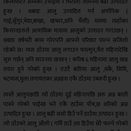
किलोमीटर सम्मको उचाईमा र भिरालो जमिनमा बढी उत्पादित
हुन्छ । थबाङ आलु उत्पादित गर्न अर्गानिक (
गाई,सुँगुर,भेडा,बाख्रा, खच्चर,अनि भैंसी) मलमा त्यहाँका
किसानहरुले अत्याधिक मात्रामा आलुको उत्पादन गराउछन् ।
थबाङ वर्षभरी काम गरेरपनि आफ्नो परिवार पाल्न सजिलो
रहेको छ। त्यस ठाँउमा आलु लगाउन फाल्गुन,चैत महिनादेखि
सुरु गर्छन् अनि साउनमा खन्छन् । करिब ६ महिनामा आलु खन्न
तयार हुने गरेको हुन्छ । एउटै बारिमा आलु ,मकै, सिमि,
भटमास,मुला लगायतका अन्नहरु एकै ठाँउमा उब्जनी हुन्छ ।
त्यस्तै आलुपछाडि त्यो ठाँउमा दुई महिनापछि अरु अन्न बाली
पाक्ने गरेको पाईन्छ भने एकै ठाउँमा पाँच,छ थरिको अन्न
उत्पादित हुन्छ । आलु बढी जसो हिउँ पर्ने ठाउँमा उत्पादन हुन्छ ।
त्यो ठाँउको आलु औलो ( गर्मि ठाउँ )मा हिउँमा धेरै फल्ने गरेको