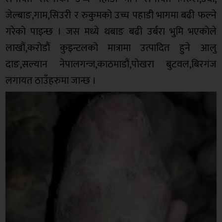
जेल्बाङ,गाम,सिउरी र रुकुमको उच्च पहाडी भागमा बढी फल्ने
गरेको पाइन्छ । जस मध्ये थबाङ बढी उर्बरा भुमि भएकोले
लाखौं,करोडौं कुइन्टलको मात्रामा उत्पादित हुने आलु
दाङ,सल्यान नेपालगन्ज,काठमाडौं,पोखरा बुटवल,बिरगंज
लगायत ठाउँहरुमा जान्छ ।