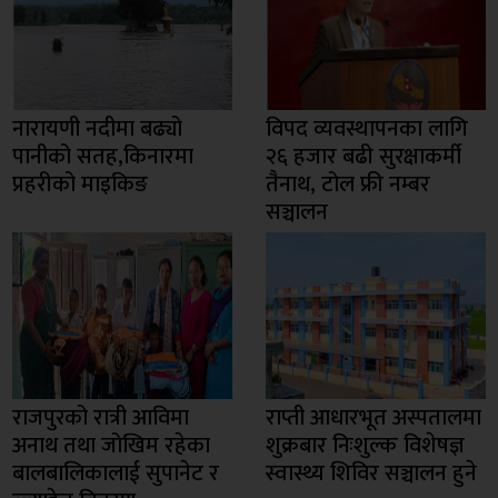
नारायणी नदीमा बढ्यो
विपद व्यवस्थापनका लागि
पानीको सतह,किनारमा
२६ हजार बढी सुरक्षाकर्मी
प्रहरीको माइकिङ
तैनाथ, टोल फ्री नम्बर
सञ्चालन
राजपुरको रात्री आविमा
राप्ती आधारभूत अस्पतालमा
अनाथ तथा जोखिम रहेका
शुक्रबार निःशुल्क विशेषज्ञ
बालबालिकालाई सुपानेट र
स्वास्थ्य शिविर सञ्चालन हुने