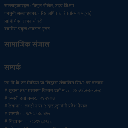
सल्लाहकारहरु
: बिपुल पोख्रेल, उदय जि.एम
कानुनी सल्लाहकार
: वरिष्ठ अधिवक्ता रेवतीरमण भट्टराई
प्राविधिक :
राजन चौधरी
क्यामेरा प्रमुख :
नवराज गुरुङ
सामाजिक संजाल
सम्पर्क
एम.बि.के.एन मिडिया प्रा.लिद्वारा संचालित सिधा-पत्र डटकम
# सूचना तथा प्रसारण विभाग दर्ता नं .
:– २४५९/०७७-०७८
#
कम्पनी दर्ता नम्बर
:- २४५५०७
# ठेगाना
:- लमही न.पा-५ दाङ,लुम्बिनी प्रदेश नेपाल
# सम्पर्क
: – ९८५७८४०५१७
# बिज्ञापन
: – ९८०९५६३२३६