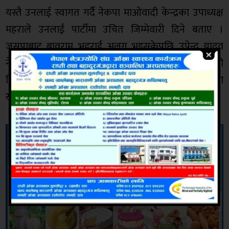
यस्तै उनलाई स्वागत गर्दै नेकपा माओवादी केन्द्रका उपाध्यक्ष
महराले उनलाई पार्टीमा उचित जिम्मेवारी दिने बताए ।
जसपाबाट बावुुराम भट्टराई अलग भइसकेपछि उपेन्द्र यादव
नेतृत्वको जसपाले उनलाई केन्द्रीय सदस्यमा मनोनित गरेको
थियो । चौधरी लामो समय आदीवासी जनजाती आन्दोलनमा
खारिएको नेतृ हुन् ।