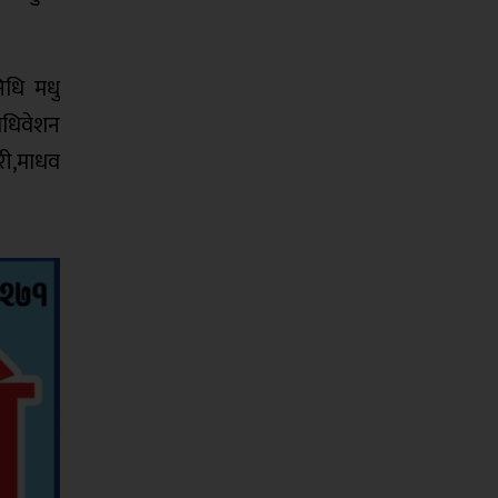
निधि मधु
हाधिवेशन
ारी,माधव