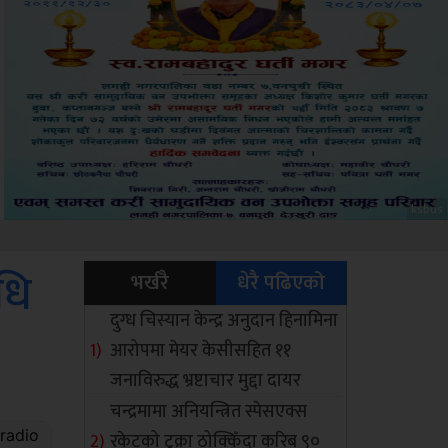
Sdc
िधि
भर्खरै
धेरै पढिएको
दुग्ध चिस्यान केन्द्र अनुदान हिनामिना
आरोपमा मेयर केसीसहित ११
जनाविरुद्ध भ्रष्टाचार मुद्दा दायर
चन्द्रमामा अनियन्त्रित स्पेसएक्स
रकेटको टुक्रा ठोक्किँदा करिब ९०