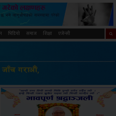
न
भिडियो
समाज
शिक्षा
एजेन्सी