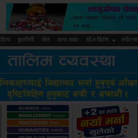
हित्य
कुटनिती
खेल
छापा खबर
खोज बिशेष
मनोरन्ज