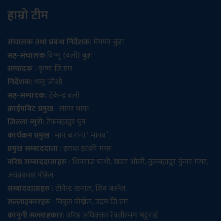
हाम्रो टीम
संचालक तथा प्रबन्ध निर्देशक
: मेगमन बुढा
सह-संचालक
:विष्णु (वली) बुढा
सम्पादक
: कृष्ण जि.एम
निर्देशक:
भानु जोशी
सह-सम्पादक:
टेकेन्द्र वली
क्राईमबिट प्रमुख
: सागर थापा
जिल्ला ब्युरो
: टेकबहादुर पुन
कार्यक्रम प्रमुख
: मान ब.राना ‘ मानव’
प्रमुख सम्बाददाता
: इराधा झाक्री मगर
वरिष्ठ सम्बाददाताहरु
: शिवराज पन्थी, खडग ओली, तुलबहादुर कुँवर मगर,
जयप्रकाश पौडेल
सम्बाददाताहरु
: टोपेन्द्र खनाल, शिव बस्नेत
सल्लाहकारहरु
: बिपुल पोख्रेल, उदय जि.एम
कानुनी सल्लाहकार
: वरिष्ठ अधिवक्ता रेवतीरमण भट्टराई