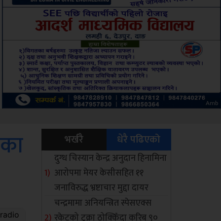
Sdc
ाका
भर्खरै
धेरै पढिएको
दुग्ध चिस्यान केन्द्र अनुदान हिनामिना
आरोपमा मेयर केसीसहित ११
जनाविरुद्ध भ्रष्टाचार मुद्दा दायर
चन्द्रमामा अनियन्त्रित स्पेसएक्स
रकेटको टुक्रा ठोक्किँदा करिब ९०