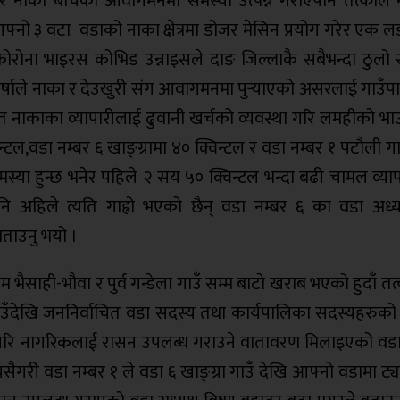
ी र नाका बीचको आवागमनमा समस्या उत्पन्न गराएपनि तत्काल
आफ्नो ३ वटा वडाको नाका क्षेत्रमा डोजर मेसिन प्रयोग गरेर एक
ी कोरोना भाइरस कोभिड उन्नाइसले दाङ जिल्लाकै सबैभन्दा ठुलो
्षाले नाका र देउखुरी संग आवागमनमा पुर्‍याएको असरलाई गाउँप
 नाकाका व्यापारीलाई ढुवानी खर्चको व्यवस्था गरि लमहीको भाउ
िन्टल,वडा नम्बर ६ खाङ्ग्रामा ४० क्विन्टल र वडा नम्बर १ पटौली ग
ा समस्या हुन्छ भनेर पहिले २ सय ५० क्विन्टल भन्दा बढी चामल व्या
 पनि अहिले त्यति गाह्रो भएको छैन् वडा नम्बर ६ का वडा अध्य
बताउनु भयो ।
श्चिम भैसाही-भाैवा र पुर्व गन्डेला गाउँ सम्म बाटाे खराब भएको हुदाँ 
सो गाउँदेखि जननिर्वाचित वडा सदस्य तथा कार्यपालिका सदस्यहरु
त गरि नागरिकलाई रासन उपलब्ध गराउने वातावरण मिलाइएको वडा 
ैगरी वडा नम्बर १ ले वडा ६ खाङ्ग्रा गाउँ देखि आफ्नो वडामा ट्