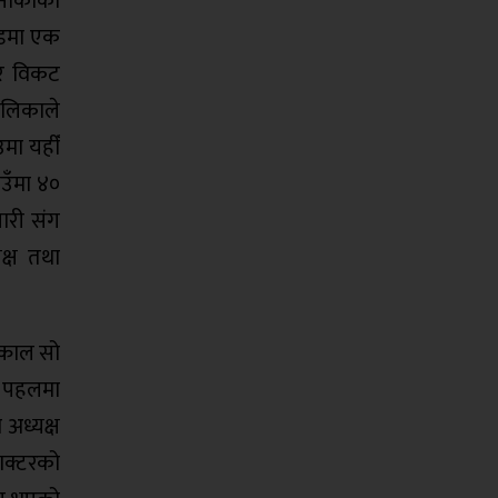
 नाकाका
 लडमा एक
 र विकट
ालिकाले
मा यहीँ
ाउँमा ४०
पारी संग
क्ष तथा
तत्काल सो
को पहलमा
अध्यक्ष
याक्टरको