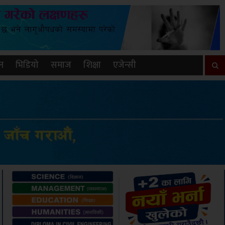
न
भिडियो
समाज
शिक्षा
एजेन्सी