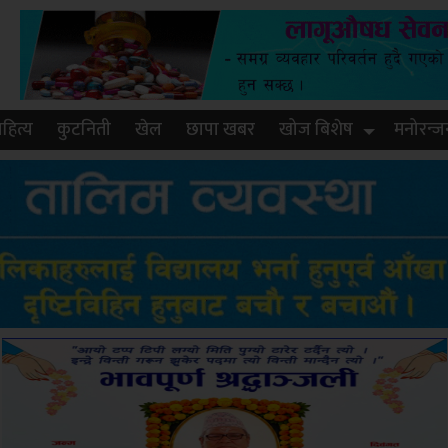
हित्य
कुटनिती
खेल
छापा खबर
खोज बिशेष
मनोरन्ज