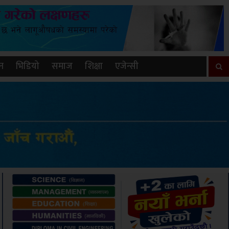
न
भिडियो
समाज
शिक्षा
एजेन्सी