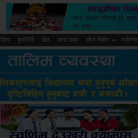
हित्य
कुटनिती
खेल
छापा खबर
खोज बिशेष
मनोरन्ज