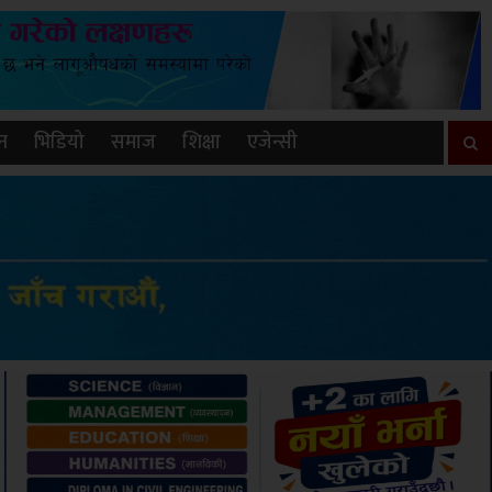
न
भिडियो
समाज
शिक्षा
एजेन्सी