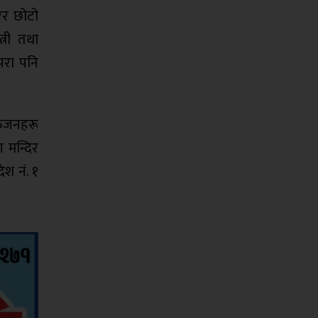
रेर छोटो
त्री तथा
्परा पनि
क्तजनहरू
ण मन्दिर
ेश नं. १