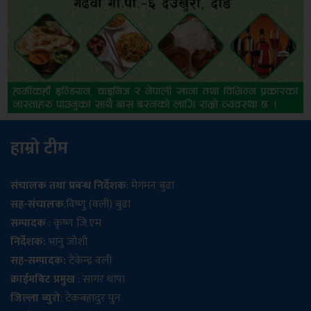
हाम्रो टीम
संचालक तथा प्रबन्ध निर्देशक
: मेगमन बुढा
सह-संचालक
:विष्णु (वली) बुढा
सम्पादक
: कृष्ण जि.एम
निर्देशक:
भानु जोशी
सह-सम्पादक:
टेकेन्द्र वली
क्राईमबिट प्रमुख
: सागर थापा
जिल्ला ब्युरो
: टेकबहादुर पुन