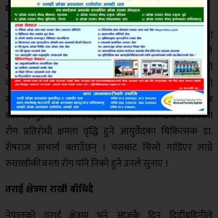
क्वाँटीको परम्पररा
जनै पूर्णिमाका दिन एघार थरीका गेडागुडी मिसाई भिजाएर टुसा
उमारेर बनाइएको क्वाँटी खाइन्छ । यसरी क्वाँटी बनाई खानाले
शरीरमा रोग नलाग्ने, पेट सफा हुने र वर्षायामभर खेतीपातीको
काम गर्दा शरीरमा लागेको चिसो निकाली भित्रदेखि नै तापको
सञ्चार गर्छ भन्ने धार्मिक एवं आयुर्वेद शास्त्रीय मान्यता छ । विभिन्न
थरी गेडागुडी मिसाएर बनाइएको क्वाँटीको रस खाएमा शरीरमा
रोग प्रतिरोधी क्षमता वृद्धि हुने आयुर्वेदका चिकित्सक डा.
शेषराज आचार्य बताउँछन् । यसबाट चिसो गाडिएर लाग्ने
रुघाखोकीजस्ता रोग पनि निको हुने उनले सुनाए ।
तराई क्षेत्रमा राखी बाँधिदै
नेपालको तराई क्षेत्रमा भने आजकै दिन दिदीबहिनीले