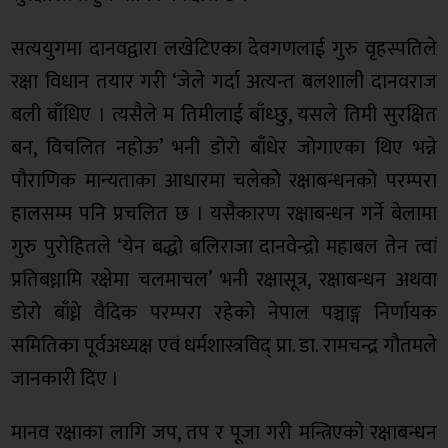
सत्ययुगमा दानवद्वारा लखेटिएका देवगणलाई गुरु वृहस्पतिले
रक्षा विधान तयार गरी ‘जेले गर्दा अत्यन्त बलशाली दानवराज
बली बाँधिए । त्यसैले म तिमीलाई बाँध्छु, यसले तिमी सुरक्षित
बन, विचलित नहोऊ’ भनी डोरो बाँधेर जोगाएका थिए भन्ने
पौराणिक मान्यताका आधारमा चलेकोे रक्षाबन्धनको परम्परा
हालसम्म पनि प्रचलित छ । यसैकारण रक्षाबन्धन गर्ने बेलामा
गुरु पुरोहितले ‘येन बद्धो बलिराजा दानवेन्द्रो महाबल तेन त्वां
प्रतिबध्नामि रक्षेमा चलमाचल’ भनी रक्षासूत्र, रक्षाबन्धन अथवा
डोरो बाँध्ने वैदिक परम्परा रहेको नेपाल पञ्चाङ्ग निर्णायक
समितिका पूर्वअध्यक्ष एवं धर्मशास्त्रविद् प्रा. डा. रामचन्द्र गौतमले
जानकारी दिए ।
मानव रक्षाका लागि जप, तप र पूजा गरी मन्त्रिएको रक्षाबन्धन