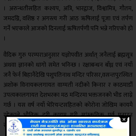
। अरुन्धतीसहित कश्यप, अत्रि, भारद्वाज, विश्वामित्र, गौतम,
जमदग्नि, वशिष्ठ र अगस्त्य गरी आठ ऋषिलाई पूजा एवं तर्पण
गर्ने भएकाले आजको दिनलाई ऋषितर्पणी पनि भन्ने गरिएको हो
।
वैदिक गुरु परम्पराअनुसार यज्ञोपवीत अर्थात् जनैलाई ब्रह्मसूत्र
अथवा ज्ञानको धागो समेत भनिन्छ । रक्षाबन्धन बाँध्न एवं नयाँ
जनै फेर्न बिहानैदेखि पशुपतिनाथ मन्दिर परिसर,वसन्तपुरस्थित
अशोक विनायकलगायत वाग्मती नदीको किनार र काठमाडौँ
उपत्यकालगायत देशभरका मठ मन्दिरमा भक्तजनको भीड लाग्ने
गर्छ । यस वर्ष नयाँ भेरियन्टसहितको कोरोना जोखिम कायमै
रहेकाले भौतिक दूरी कायम गरी सांस्कृतिक पर्व मनाउन
सरकारले आह्वान गरेको छ ।