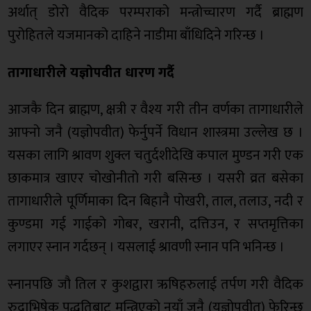
अर्थात् डोरो वैदिक परम्पराको मन्त्रोच्चारण गर्दै ब्राह्मण
पुरोहितले यजमानको दाहिने नाडीमा बाँधिदिने गरिन्छ ।
तागाधारीले यज्ञोपवीत धारण गर्दै
आजकै दिन ब्राह्मण, क्षत्री र वैश्य गरी तीन वर्णका तागाधारीले
आफ्नो जनै (यज्ञोपवीत) फेर्नुपर्ने विधान शास्त्रमा उल्लेख छ ।
यसका लागि श्रावण शुक्ल चतुर्दशीदेखि कपाल मुण्डन गरी एक
छाकमात्र खाएर चोखोनीतो गरी बसिन्छ । यसरी व्रत बसेका
तागाधारीले पूर्णिमाका दिन बिहानै पोखरी, ताल, तलाउ, नदी र
कुण्डमा गई गाईको गोबर, खरानी, दत्तिउन, र सप्तमृत्तिका
लगाएर स्नान गर्दछन् । यसलाई श्रावणी स्नान पनि भनिन्छ ।
स्नानपछि जौ तिल र कुशद्वारा ऋषिहरुलाई तर्पण गरी वैदिक
रुद्राभिषेक पद्धतिबाट मन्त्रिएको नयाँ जनै (यज्ञोपवीत) फेरिन्छ