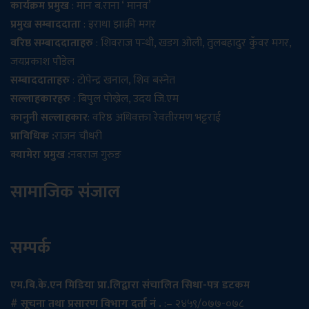
कार्यक्रम प्रमुख
: मान ब.राना ‘ मानव’
प्रमुख सम्बाददाता
: इराधा झाक्री मगर
वरिष्ठ सम्बाददाताहरु
: शिवराज पन्थी, खडग ओली, तुलबहादुर कुँवर मगर,
जयप्रकाश पौडेल
सम्बाददाताहरु
: टोपेन्द्र खनाल, शिव बस्नेत
सल्लाहकारहरु
: बिपुल पोख्रेल, उदय जि.एम
कानुनी सल्लाहकार
: वरिष्ठ अधिवक्ता रेवतीरमण भट्टराई
प्राविधिक :
राजन चौधरी
क्यामेरा प्रमुख :
नवराज गुरुङ
सामाजिक संजाल
सम्पर्क
एम.बि.के.एन मिडिया प्रा.लिद्वारा संचालित सिधा-पत्र डटकम
# सूचना तथा प्रसारण विभाग दर्ता नं .
:– २४५९/०७७-०७८