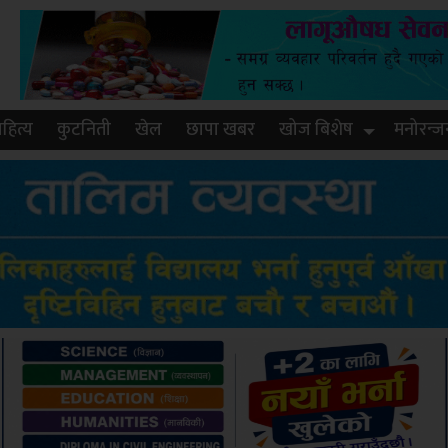
हित्य
कुटनिती
खेल
छापा खबर
खोज बिशेष
मनोरन्ज