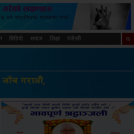
न
भिडियो
समाज
शिक्षा
एजेन्सी