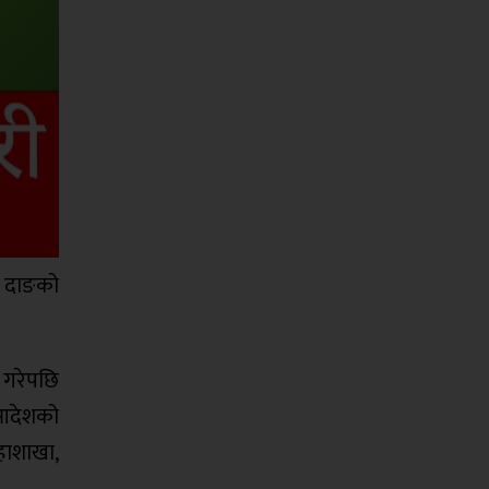
छ। दाङको
 गरेपछि
ो आदेशको
महाशाखा,