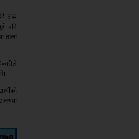
दै उच्च
ुले पनि
मा ताला
धिकारीले
यो।
यार्थीको
द्यालयमा