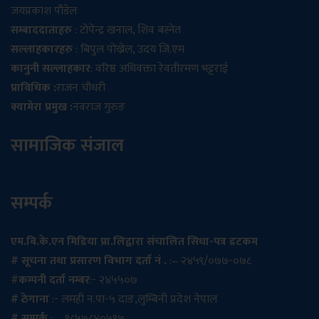
जयप्रकाश पौडेल
सम्बाददाताहरु
: टोपेन्द्र खनाल, शिव बस्नेत
सल्लाहकारहरु
: बिपुल पोख्रेल, उदय जि.एम
कानुनी सल्लाहकार
: वरिष्ठ अधिवक्ता रेवतीरमण भट्टराई
प्राविधिक :
राजन चौधरी
क्यामेरा प्रमुख :
नवराज गुरुङ
सामाजिक संजाल
सम्पर्क
एम.बि.के.एन मिडिया प्रा.लिद्वारा संचालित सिधा-पत्र डटकम
# सूचना तथा प्रसारण विभाग दर्ता नं .
:– २४५९/०७७-०७८
#
कम्पनी दर्ता नम्बर
:- २४५५०७
# ठेगाना
:- लमही न.पा-५ दाङ,लुम्बिनी प्रदेश नेपाल
# सम्पर्क
: – ९८५७८४०५१७