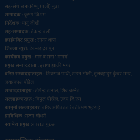
सह-संचालक
:विष्णु (वली) बुढा
सम्पादक
: कृष्ण जि.एम
निर्देशक:
भानु जोशी
सह-सम्पादक:
टेकेन्द्र वली
क्राईमबिट प्रमुख
: सागर थापा
जिल्ला ब्युरो
: टेकबहादुर पुन
कार्यक्रम प्रमुख
: मान ब.राना ‘ मानव’
प्रमुख सम्बाददाता
: इराधा झाक्री मगर
वरिष्ठ सम्बाददाताहरु
: शिवराज पन्थी, खडग ओली, तुलबहादुर कुँवर मगर,
जयप्रकाश पौडेल
सम्बाददाताहरु
: टोपेन्द्र खनाल, शिव बस्नेत
सल्लाहकारहरु
: बिपुल पोख्रेल, उदय जि.एम
कानुनी सल्लाहकार
: वरिष्ठ अधिवक्ता रेवतीरमण भट्टराई
प्राविधिक :
राजन चौधरी
क्यामेरा प्रमुख :
नवराज गुरुङ