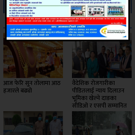
सम्बन्धित
आज फेरि सुन तोलामा आठ
वैदेशिक रोजगारीका
हजारले बढ्यो
पीडितलाई न्याय दिलाउन
भूमिका खेल्ने दाङका
सीडिओ र एसपी सम्मानित