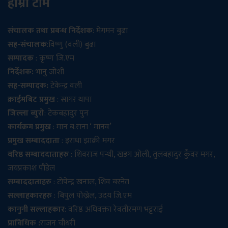
हाम्रो टीम
संचालक तथा प्रबन्ध निर्देशक
: मेगमन बुढा
सह-संचालक
:विष्णु (वली) बुढा
सम्पादक
: कृष्ण जि.एम
निर्देशक:
भानु जोशी
सह-सम्पादक:
टेकेन्द्र वली
क्राईमबिट प्रमुख
: सागर थापा
जिल्ला ब्युरो
: टेकबहादुर पुन
कार्यक्रम प्रमुख
: मान ब.राना ‘ मानव’
प्रमुख सम्बाददाता
: इराधा झाक्री मगर
वरिष्ठ सम्बाददाताहरु
: शिवराज पन्थी, खडग ओली, तुलबहादुर कुँवर मगर,
जयप्रकाश पौडेल
सम्बाददाताहरु
: टोपेन्द्र खनाल, शिव बस्नेत
सल्लाहकारहरु
: बिपुल पोख्रेल, उदय जि.एम
कानुनी सल्लाहकार
: वरिष्ठ अधिवक्ता रेवतीरमण भट्टराई
प्राविधिक :
राजन चौधरी